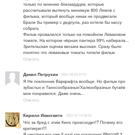
только по мнению близзардцев, которые 
рассчитывали вытянуть минимум 800 Лямов с 
фильма, который вообще никак не продвигали. 
Брали бы пример с дедпула, раз хотели бы кассу 
собрать 

Фильм провалился только на помойном Леваковом 
томате, На котором чёрная пантера 99% набирала... 
Зрительская оценка весьма высокая. Сразу было 
понятно что леваковые томаты топили фильм
Ответить
Данил Петрухин
2021.08.03 07:41
Я Не поклонник Варкрафта вообще. Но фильм про 
зубастых и Таносообразных/Халкообразных бугаёв 
мне понравился. Даже очень...
Ответить
Кирилл Инкогнито
2021.07.13 09:53
Что за бред с этим Кино происходит!? Почему его 
критикуют!!! 

Я смотрел его уже 5 раз! как поклонник Warcraft 3 