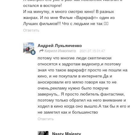
остался в восторге!

И на минутку, я много смотрю кино! В разных 
жанрах. И по мне Фильм «Варкрафт» один из 
Лучших фильмов!!! Что с людьми не так 🤦‍♂️
Ответить
Андрей Лукьянченко
Кирилл Инкогнито
2021.07.15 01:47
потому что многие люди скептически 
относятся к задротам видеоигр,и поэтому 
зная что такое варкрафт просто не пошли на 
кино, и не покупали в интернете.Да и 
аносировали его мягко говоря как то не 
очень,рекламу нужно было покруче 
завернуть,. Я просто любитель фантастики, 
поэтому только обратил на него внимание и 
ходил в кино когда оно вышло.А так бы я его и 
не заметил как и большинство
Ответить
Nasty Majesty