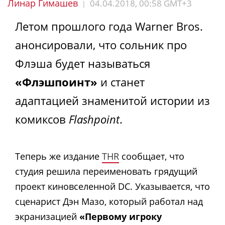
Линар Гимашев
04.04.2018, 00:58 GMT+3
|
Летом прошлого года Warner Bros.
анонсировали, что сольник про
Флэша будет называться
«Флэшпоинт»
и станет
адаптацией знаменитой истории из
комиксов
Flashpoint
.
Теперь же издание
THR
сообщает, что
студия решила переименовать грядущий
проект киновселенной DC. Указывается, что
сценарист Дэн Мазо, который работал над
экранизацией
«Первому игроку