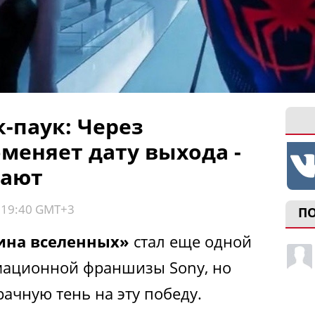
-паук: Через
меняет дату выхода -
вают
, 19:40 GMT+3
П
тина вселенных»
стал еще одной
мационной франшизы Sony, но
ачную тень на эту победу.