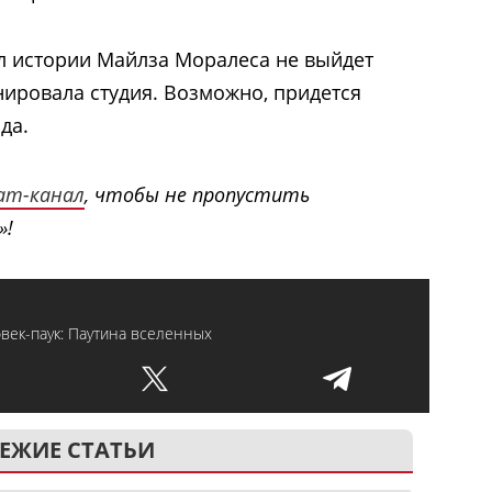
л истории Майлза Моралеса не выйдет
анировала студия. Возможно, придется
да.
ram-канал
, чтобы не пропустить
»!
век-паук: Паутина вселенных
ЕЖИЕ СТАТЬИ