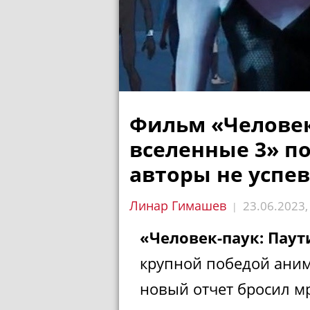
Фильм «Человек
вселенные 3» по
авторы не успе
Линар Гимашев
23.06.2023
|
«Человек-паук: Пау
крупной победой ани
новый отчет бросил мр