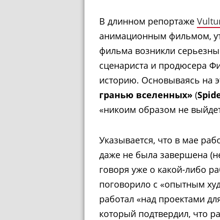
В длинном репортаже
Vultu
анимационным фильмом, ут
фильма возникли серьезны
сценариста и продюсера Фи
историю. Основываясь на э
гранью вселенных»
(
Spid
«никоим образом не выйдет 
Указывается, что в мае раб
даже не была завершена (не
говоря уже о какой-либо р
поговорило с «опытным ху
работал «над проектами дл
который подтвердил, что р