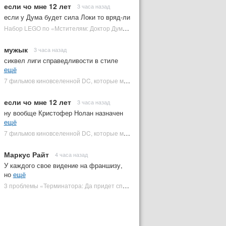
если чо мне 12 лет
3 часа назад
если у Дума будет сила Локи то вряд-ли
Набор LEGO по «Мстителям: Доктор Дум» раскрыл костюм Часового | Plugged In Ru
мужык
3 часа назад
сиквел лиги справедливости в стиле
ещё
7 фильмов киновселенной DC, которые может снять Зак Снайдер | Plugged In Ru
если чо мне 12 лет
3 часа назад
ну вообще Кристофер Нолан назначен
ещё
7 фильмов киновселенной DC, которые может снять Зак Снайдер | Plugged In Ru
Маркус Райт
4 часа назад
У каждого свое видение на франшизу,
но
ещё
3 проблемы «Терминатора: Да придет спаситель», которые испортили фильм | Plugged In Ru