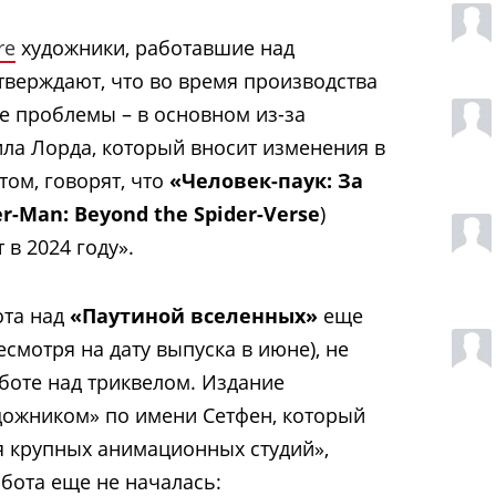
re
художники, работавшие над
верждают, что во время производства
е проблемы – в основном из-за
ла Лорда, который вносит изменения в
том, говорят, что
«Человек-паук: За
er-Man: Beyond the Spider-Verse
)
в 2024 году».
ота над
«Паутиной вселенных»
еще
смотря на дату выпуска в июне), не
аботе над триквелом. Издание
дожником» по имени Сетфен, который
я крупных анимационных студий»,
абота еще не началась: