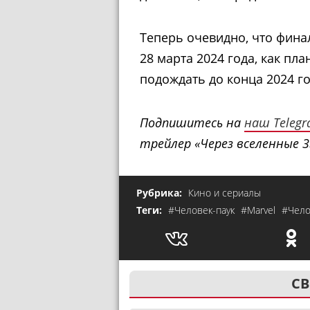
Теперь очевидно, что фина
28 марта 2024 года, как пл
подождать до конца 2024 го
Подпишитесь на
наш Teleg
трейлер «Через вселенные 3
Рубрика:
Кино и сериалы
Теги:
#Человек-паук
#Marvel
#Чело
СВ