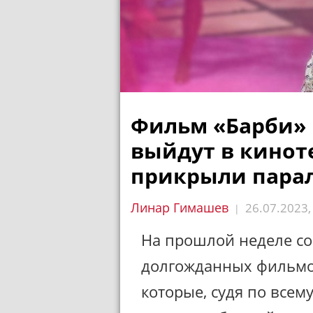
Фильм «Барби» 
выйдут в киноте
прикрыли пара
Линар Гимашев
26.07.2023
|
На прошлой неделе с
долгожданных фильм
которые, судя по всем