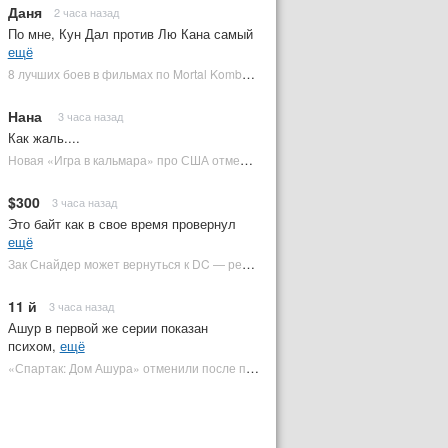
Даня
2 часа назад
По мне, Кун Дал против Лю Кана самый
ещё
8 лучших боев в фильмах по Mortal Kombat: от «Смертельной битвы» до «Мортал Комбат 2» | Plugged In Ru
Нана
3 часа назад
Как жаль....
Новая «Игра в кальмара» про США отменена | Plugged In Ru
$300
3 часа назад
Это байт как в свое время провернул
ещё
Зак Снайдер может вернуться к DC — режиссер общался с Warner Bros. (фото) | Plugged In Ru
11 й
3 часа назад
Ашур в первой же серии показан
психом,
ещё
«Спартак: Дом Ашура» отменили после первого сезона | Plugged In Ru