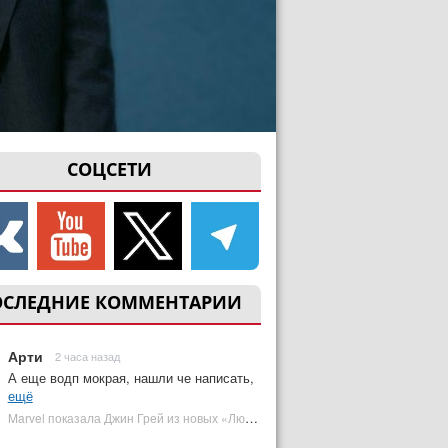
СОЦСЕТИ
ОСЛЕДНИЕ КОММЕНТАРИИ
Арти
2 часа назад
А еще водп мокрая, нашли че написать,
ещё
Marvel показала Джин Грей из новых «Людей Икс» | Plugged In Ru