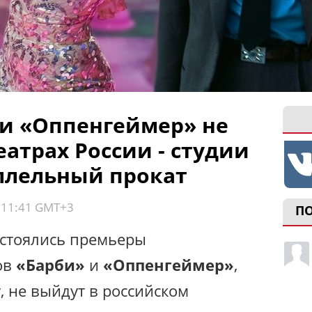
и «Оппенгеймер» не
атрах России - студии
ллельный прокат
, 11:41 GMT+3
П
остоялись премьеры
ов
«Барби»
и
«Оппенгеймер»
,
у, не выйдут в российском