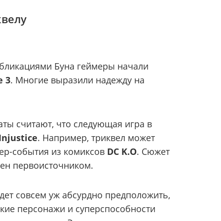
квелу
убликациями Буна геймеры начали
e 3
. Многие выразили надежду на
аты считают, что следующая игра в
Injustice
. Например, триквел может
вер-события из комиксов
DC K.O
. Сюжет
лен первоисточником.
удет совсем уж абсурдно предположить,
какие персонажи и суперспособности