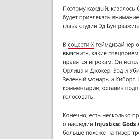
Поэтому каждый, казалось 
будет привлекать внимание
глава студии Эд Бун разжига
В
соцсети X
геймдизайнер о
выяснить, какие спецприе
нравятся игрокам. Он испо
Орлица и Джокер, Зод и Уби
Зеленый Фонарь и Киборг. 
комментарии, оставив под
голосовать.
Конечно, есть несколько п
о наследии
Injustice: God
больше похоже на тизер тр