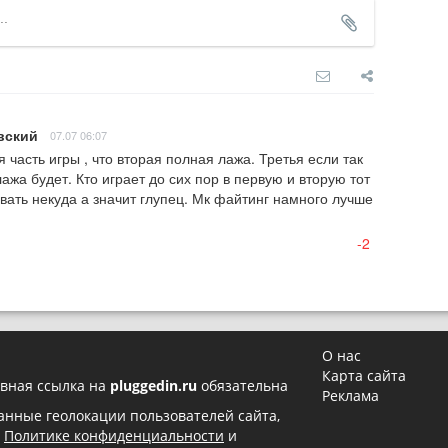
вский
07.07 06:07
часть игры , что вторая полная лажа. Третья если так 
жа будет. Кто играет до сих пор в первую и вторую тот 
вать некуда а значит глупец. Мк файтинг намного лучше 
-2
О нас
Карта сайта
вная ссылка на
pluggedin.ru
обязательна
Реклама
 данные геолокации пользователей сайта,
в
Политике конфиденциальности
и