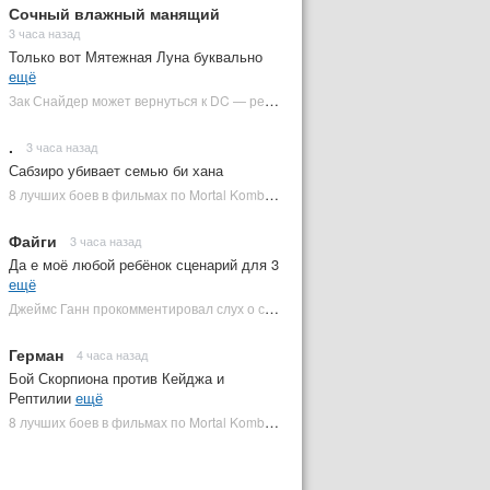
Сочный влажный манящий
3 часа назад
Только вот Мятежная Луна буквально
ещё
Зак Снайдер может вернуться к DC — режиссер общался с Warner Bros. (фото) | Plugged In Ru
.
3 часа назад
Сабзиро убивает семью би хана
8 лучших боев в фильмах по Mortal Kombat: от «Смертельной битвы» до «Мортал Комбат 2» | Plugged In Ru
Файги
3 часа назад
Да е моё любой ребёнок сценарий для 3
ещё
Джеймс Ганн прокомментировал слух о съемках «Бэтмена 3» | Plugged In Ru
Герман
4 часа назад
Бой Скорпиона против Кейджа и
Рептилии
ещё
8 лучших боев в фильмах по Mortal Kombat: от «Смертельной битвы» до «Мортал Комбат 2» | Plugged In Ru