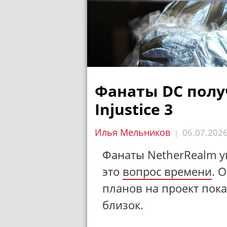
Фанаты DC полу
Injustice 3
Илья Мельников
06.07.202
|
Фанаты NetherRealm у
это
вопрос времени
. 
планов на проект пока
близок.