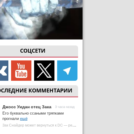
СОЦСЕТИ
ОСЛЕДНИЕ КОММЕНТАРИИ
Джосс Уидан отец Зака
3 часа назад
Его буквально ссаными тряпками
прогнали
ещё
Зак Снайдер может вернуться к DC — режиссер общался с Warner Bros. (фото) | Plugged In Ru