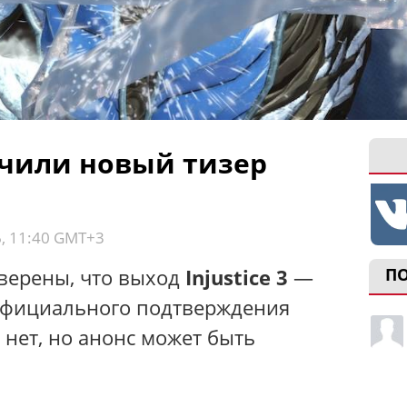
чили новый тизер
6, 11:40 GMT+3
верены, что выход
Injustice 3
—
П
Официального подтверждения
 нет, но анонс может быть