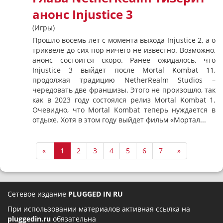
анонс Injustice 3
(Игры)
Прошло восемь лет с момента выхода Injustice 2, а о
триквеле до сих пор ничего не известно. Возможно,
анонс состоится скоро. Ранее ожидалось, что
Injustice 3 выйдет после Mortal Kombat 11,
продолжая традицию NetherRealm Studios –
чередовать две франшизы. Этого не произошло, так
как в 2023 году состоялся релиз Mortal Kombat 1.
Очевидно, что Mortal Kombat теперь нуждается в
отдыхе. Хотя в этом году выйдет фильм «Мортал...
«
1
2
3
4
5
6
7
»
Сетевое издание
PLUGGED IN RU
При использовании материалов активная ссылка на
pluggedin.ru
обязательна