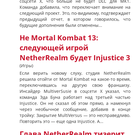
соцсети X, что больше не будет DLC для MK1.
Команда добавила, что переключает внимание на
следующий проект. Это, по-видимому, подтверждает
предыдущий отчет, в котором говорилось, что
будущие дополнения были отменены...
Не Mortal Kombat 13:
следующей игрой
NetherRealm будет Injustice 3
(Игры)
Если верить новому слуху, студия NetherRealm
решила отойти от Mortal Kombat на какое-то время,
переключившись на другую свою франшизу.
Инсайдер MultiverSusie в соцсети X указал, что
команда Эда Буна работает над третьей частью
Injustice. Он не сказал об этом прямо, а намекнул
через необычное сообщение, добавив в конце
тройку: Закрытие MultiVersus — это несправедливо.
Повторить это — еще одна Injustice. А...
Глава NetherRealm тизерит