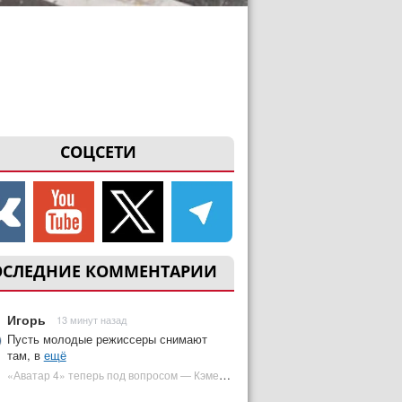
СОЦСЕТИ
ОСЛЕДНИЕ КОММЕНТАРИИ
Игорь
13 минут назад
Пусть молодые режиссеры снимают
там, в
ещё
«Аватар 4» теперь под вопросом — Кэмерон решил отойти от продолжения | Plugged In Ru