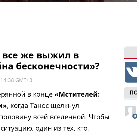
 все же выжил в
йна бесконечности»?
, 14:38 GMT+3
П
ерянной в конце
«Мстителей:
и»
, когда Танос щелкнул
половину всей вселенной. Чтобы
ситуацию, один из тех, кто,