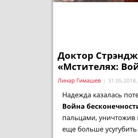
Доктор Стрэндж
«Мстителях: Во
Линар Гимашев
31.05.2018
|
Надежда казалась пот
Война бесконечност
пальцами, уничтожив 
еще больше усугубить 