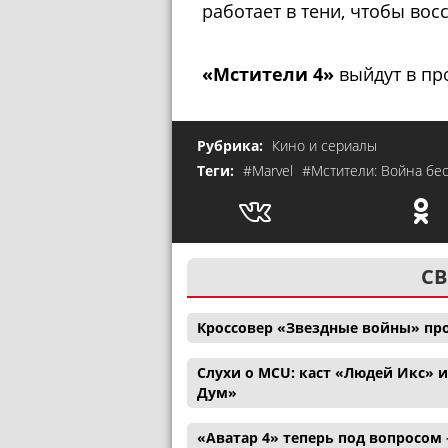
работает в тени, чтобы вос
«Мстители 4»
выйдут в про
Рубрика:
Кино и сериалы
Теги:
#Marvel
#Мстители: Война бе
СВ
Кроссовер «Звездные войны» пр
Слухи о MCU: каст «Людей Икс» 
Дум»
«Аватар 4» теперь под вопросом