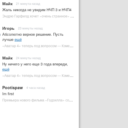
Майк
21 минута назад
Жаль никогда не увидим НЧП 3 и НЧП4
Эндрю Гарфилд хочет «очень странное» возвращение Человека-паука в MCU | Plugged In Ru
Игорь
23 минуты назад
Абсолютно верное решение. Пусть
лучше
ещё
«Аватар 4» теперь под вопросом — Кэмерон решил отойти от продолжения | Plugged In Ru
Майк
24 минуты назад
Ну ничего у него еще 3 года впереди,
ещё
«Аватар 4» теперь под вопросом — Кэмерон решил отойти от продолжения | Plugged In Ru
Pootispaw
4 часа назад
Im first
Премьера нового фильма «Годзилла» состоится за месяц до выхода — студия уверена в качестве | Plugged In Ru