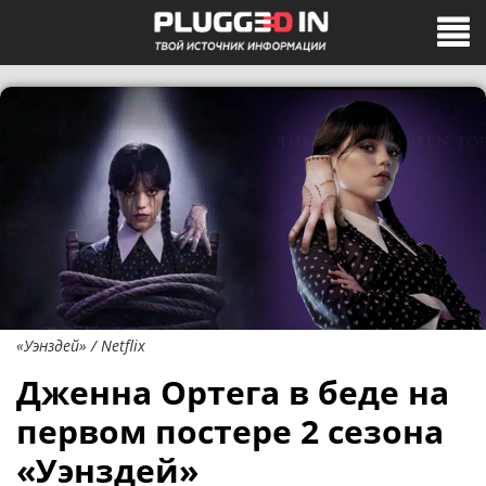
«Уэнздей» / Netflix
Дженна Ортега в беде на
первом постере 2 сезона
«Уэнздей»