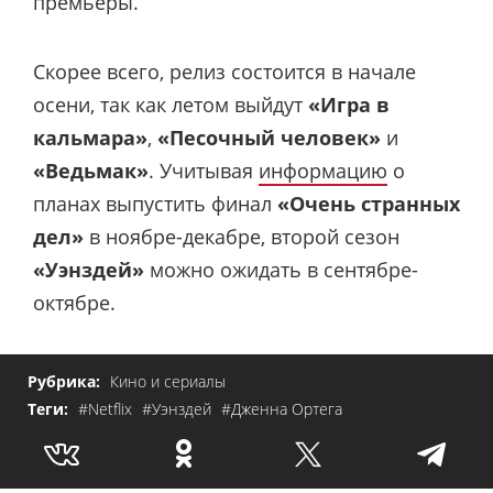
премьеры.
Скорее всего, релиз состоится в начале
осени, так как летом выйдут
«Игра в
кальмара»
,
«Песочный человек»
и
«Ведьмак»
. Учитывая
информацию
о
планах выпустить финал
«Очень странных
дел»
в ноябре-декабре, второй сезон
«Уэнздей»
можно ожидать в сентябре-
октябре.
Рубрика:
Кино и сериалы
Теги:
#Netflix
#Уэнздей
#Дженна Ортега