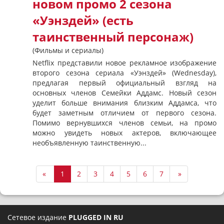
новом промо 2 сезона
«Уэнздей» (есть
таинственный персонаж)
(Фильмы и сериалы)
Netflix представили новое рекламное изображение
второго сезона сериала «Уэнздей» (Wednesday),
предлагая первый официальный взгляд на
основных членов Семейки Аддамс. Новый сезон
уделит больше внимания близким Аддамса, что
будет заметным отличием от первого сезона.
Помимо вернувшихся членов семьи, на промо
можно увидеть новых актеров, включающее
необъявленную таинственную...
«
1
2
3
4
5
6
7
»
Сетевое издание
PLUGGED IN RU