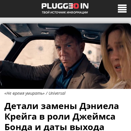
«Не время умирать» / Universal
Детали замены Дэниела
Крейга в роли Джеймса
Бонда и даты выхода