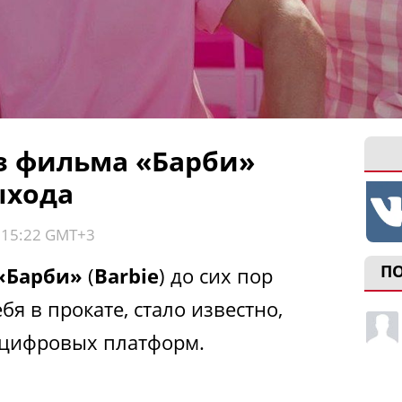
з фильма «Барби»
ыхода
, 15:22 GMT+3
П
«Барби»
(
Barbie
) до сих пор
бя в прокате, стало известно,
о цифровых платформ.