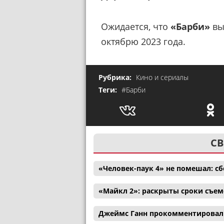
Ожидается, что
«Барби»
вы
октябрю 2023 года.
Рубрика:
Кино и сериалы
Теги:
#Барби
СВ
«Человек-паук 4» не помешал: с
«Майкл 2»: раскрыты сроки съем
Джеймс Ганн прокомментировал 