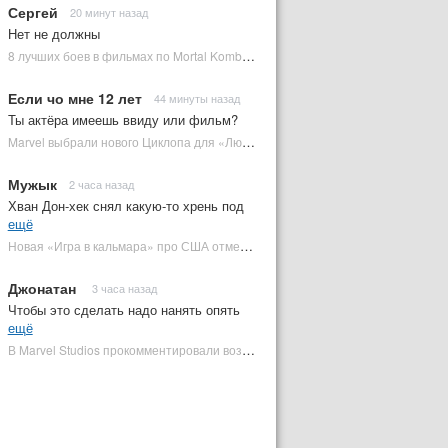
Сергей
20 минут назад
Нет не должны
8 лучших боев в фильмах по Mortal Kombat: от «Смертельной битвы» до «Мортал Комбат 2» | Plugged In Ru
Если чо мне 12 лет
44 минуты назад
Ты актёра имеешь ввиду или фильм?
Marvel выбрали нового Циклопа для «Людей Икс» | Plugged In Ru
Мужык
2 часа назад
Хван Дон-хек снял какую-то хрень под
ещё
Новая «Игра в кальмара» про США отменена | Plugged In Ru
Джонатан
3 часа назад
Чтобы это сделать надо нанять опять
ещё
В Marvel Studios прокомментировали возвращение Канга на экраны | Plugged In Ru