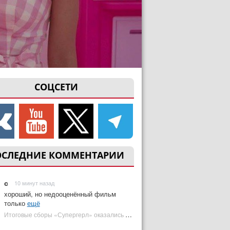
СОЦСЕТИ
ОСЛЕДНИЕ КОММЕНТАРИИ
с
10 минут назад
хороший, но недооценённый фильм
только
ещё
Итоговые сборы «Супергерл» оказались худшими для DC за два десятилетия | Plugged In Ru