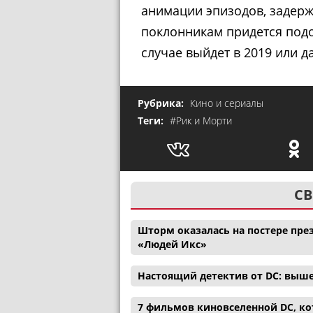
анимации эпизодов, задерж
поклонникам придется подо
случае выйдет в 2019 или д
Рубрика:
Кино и сериалы
Теги:
#Рик и Морти
СВ
Шторм оказалась на постере през
«Людей Икс»
Настоящий детектив от DC: выш
7 фильмов киновселенной DC, ко