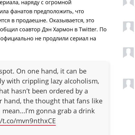
сериала, наряду с огромной
ила фанатов предположить, что
ится в продаешне. Оказывается, это
ообщил соавтор Дэн Хармон в Twitter. По
е официально не продлили сериал на
 spot. On one hand, it can be
ly with crippling lazy alcoholism,
that hasn’t been ordered by a
 hand, the thought that fans like
.I mean...I’m gonna grab a drink
//t.co/mvn9nthxCE