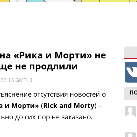
на «Рика и Морти» не
еще не продлили
, 22:13 GMT+3
П
ъяснение отсутствия новостей о
а и Морти»
(
Rick and Morty
) –
но до сих пор не заказано.