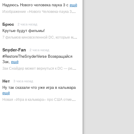
Надеюсь Нового человека паука 3 с
ещё
Изображение «Нового Человека-паука 3» подтвердило Зловещую шестерку | Plugged In Ru
Брюс
2 часа назад
Крутые будут фильмы!
7 фильмов киновселенной DC, которые может снять Зак Снайдер | Plugged In Ru
Snyder-Fan
2 часа назад
#RestoreTheSnyderVerse Возвращайся
Зак,
ещё
Зак Снайдер может вернуться к DC — режиссер общался с Warner Bros. (фото) | Plugged In Ru
Нет
3 часа назад
Ну так сказали что уже игра в кальмара
ещё
Новая «Игра в кальмара» про США отменена | Plugged In Ru