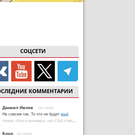
СОЦСЕТИ
ОСЛЕДНИЕ КОММЕНТАРИИ
Даниил Ивлев
час назад
Не совсем так. То что не будет
ещё
Новая «Игра в кальмара» про США отменена | Plugged In Ru
Клоп
час назад