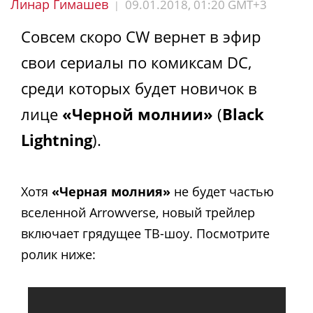
Линар Гимашев
09.01.2018, 01:20 GMT+3
|
Совсем скоро CW вернет в эфир
свои сериалы по комиксам DC,
среди которых будет новичок в
лице
«Черной молнии»
(
Black
Lightning
).
Хотя
«Черная молния»
не будет частью
вселенной Arrowverse, новый трейлер
включает грядущее ТВ-шоу. Посмотрите
ролик ниже: