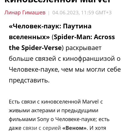
Линар Гимашев
04.06.2023, 11:59 GMT+3
|
«Человек-паук: Паутина
вселенных»
(
Spider-Man: Across
the Spider-Verse
) раскрывает
больше связей с кинофраншизой о
Человеке-пауке, чем мы могли себе
представить.
Есть связи с киновселенной Marvel с
живыми актерами и предыдущими
фильмами Sony о Человеке-пауке; есть
даже
связи с серией
«Веном»
. И хотя