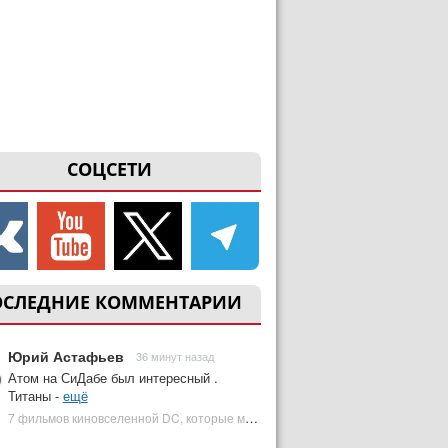
СОЦСЕТИ
ОСЛЕДНИЕ КОММЕНТАРИИ
Юрий Астафьев
36 минут назад
Атом на СиДабе был интересный .
Титаны -
ещё
7 фильмов киновселенной DC, которые может снять Зак Снайдер | Plugged In Ru