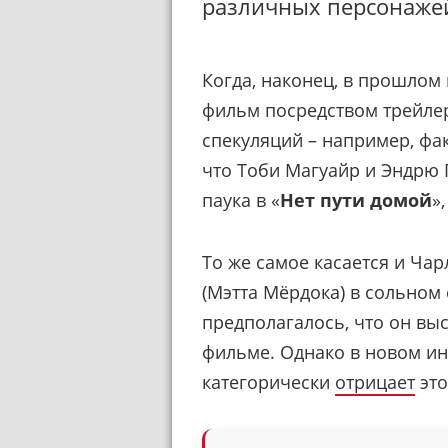
различных персонажей
Когда, наконец, в прошлом
фильм посредством трейлер
спекуляций – например, фа
что Тоби Магуайр и Эндрю 
паука в «
Нет пути домой
»
То же самое касается и Ча
(Мэтта Мёрдока) в сольном с
предполагалось, что он вы
фильме. Однако в новом инт
категорически
отрицает
это