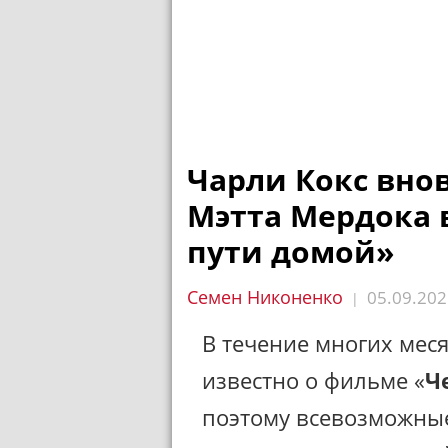
Чарли Кокс вно
Мэтта Мердока в
пути домой»
Семен Никоненко
05.09.202
|
В течение многих мес
известно о фильме «
Ч
поэтому всевозможные