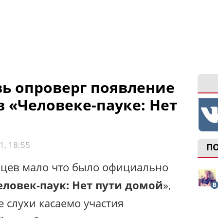
вь опроверг появление
 «Человеке-пауке: Нет
1, 18:55
П
яцев мало что было официально
еловек-паук: Нет пути домой
»,
 слухи касаемо участия