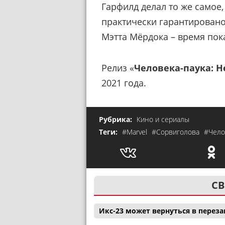
Гарфилд делал то же самое,
практически гарантировано.
Мэтта Мёрдока – время пок
Релиз «
Человека-паука: Н
2021 года.
Рубрика:
Кино и сериалы
Теги:
#Marvel
#Сорвиголова
#Чело
СВ
Икс-23 может вернуться в перез