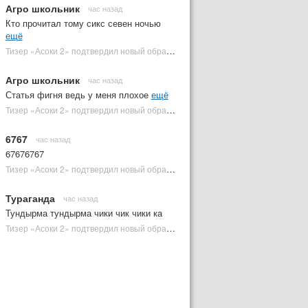
Агро школьник
час назад
Кто прочитал тому сикс севен ночью
ещё
Тизер «Асоки 2» подтвердил новый образ Энакина Скайуокера | Plugged In Ru
Агро школьник
час назад
Статья фигня ведь у меня плохое
ещё
Тизер «Асоки 2» подтвердил новый образ Энакина Скайуокера | Plugged In Ru
6767
час назад
67676767
Тизер «Асоки 2» подтвердил новый образ Энакина Скайуокера | Plugged In Ru
Тураганда
час назад
Тундырма тундырма чики чик чики ка
Тизер «Асоки 2» подтвердил новый образ Энакина Скайуокера | Plugged In Ru