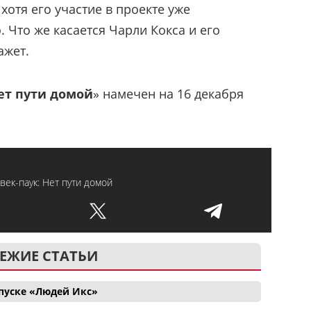
 хотя его участие в проекте уже
 Что же касается Чарли Кокса и его
ажет.
ет пути домой
» намечен на 16 декабря
век-паук: Нет пути домой
ЕЖИЕ СТАТЬИ
апуске «Людей Икс»