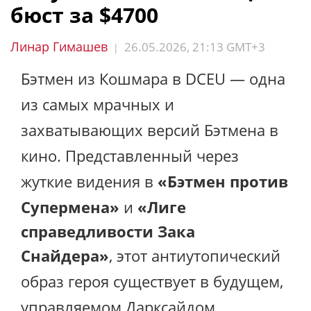
бюст за $4700
Линар Гимашев
26.05.2026, 21:13 GMT+3
|
Бэтмен из Кошмара в DCEU — одна
из самых мрачных и
захватывающих версий Бэтмена в
кино. Представленный через
жуткие видения в
«Бэтмен против
Супермена»
и
«Лиге
справедливости Зака ​​
Снайдера»
, этот антиутопический
образ героя существует в будущем,
управляемом Дарксайдом.