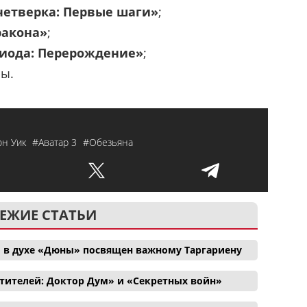
четверка: Первые шаги»
;
ракона»
;
иода: Перерождение»
;
ры.
он Уик
#Аватар 3
#Обезьяна
ЕЖИЕ СТАТЬИ
 в духе «Дюны» посвящен важному Таргариену
тителей: Доктор Дум» и «Секретных войн»