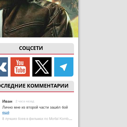
СОЦСЕТИ
ОСЛЕДНИЕ КОММЕНТАРИИ
Иван
2 часа назад
Лично мне из второй части зашёл бой
ещё
8 лучших боев в фильмах по Mortal Kombat: от «Смертельной битвы» до «Мортал Комбат 2» | Plugged In Ru