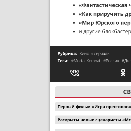
«Фантастическая 
«Как приручить д
«Мир Юрского пер
и другие блокбасте
Рубрика:
Кино и сериалы
Теги:
#Mortal Kombat
#Россия
#Дж
СВ
Первый фильм «Игра престолов»
Раскрыты новые сценаристы «Мс