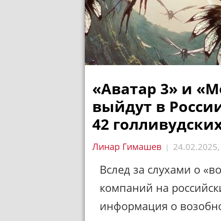
«Аватар 3» и «М
выйдут в Росси
42 голливудски
Линар Гимашев
24.02.2025
|
Вслед за слухами о «
компаний на российск
информация о возобно