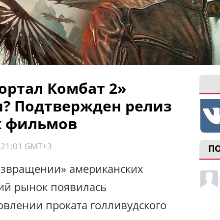
ортал Комбат 2»
и? Подтвержден релиз
х фильмов
, 21:01 GMT+3
П
возвращении» американских
ий рынок появилась
влении проката голливудского