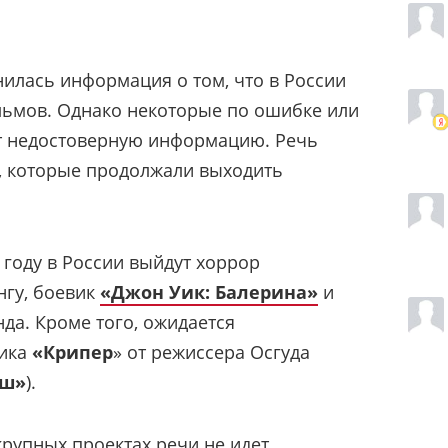
нилась информация о том, что в России
льмов. Однако некоторые по ошибке или
т недостоверную информацию. Речь
, которые продолжали выходить
 году в России выйдут хоррор
нгу, боевик
«Джон Уик: Балерина»
и
да. Кроме того, ожидается
тика
«Крипер
» от режиссера Осгуда
уш»
).
крупных проектах речи не идет.