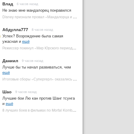
Влад
6 часов назад
Не знаю мне мандалорец понравился
Disney признали провал «Мандалорца и Грогу» и еще одной новинки | Plugged In Ru
Абдулла777
8 часов назад
Успех? Возрождение была самая
ужасная и
ещё
Режиссер покинул «Мир Юрского периода 5» | Plugged In Ru
Даниил
9 часов назад
Лучше бы ты начал развиваться, чем
ещё
Итоговые сборы «Супергерл» оказались худшими для DC за два десятилетия | Plugged In Ru
Шао
9 часов назад
Лучшие бои Лю кан против Шанг тсунга
и
ещё
8 лучших боев в фильмах по Mortal Kombat: от «Смертельной битвы» до «Мортал Комбат 2» | Plugged In Ru