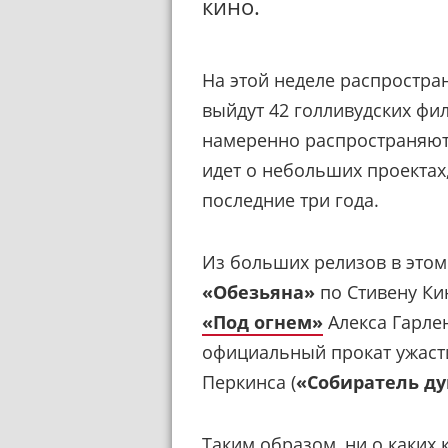
кино.
На этой неделе распростра
выйдут 42 голливудских фи
намеренно распространяю
идет о небольших проектах
последние три года.
Из больших релизов в этом
«Обезьяна»
по Стивену Ки
«Под огнем»
Алекса Гарлен
официальный прокат ужас
Перкинса (
«Собиратель д
Таким образом, ни о каких 