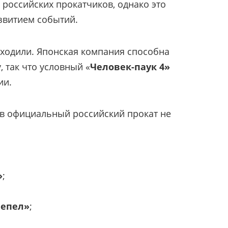
российских прокатчиков, однако это
звитием событий.
 уходили. Японская компания способна
 так что условный «
Человек-паук 4»
ии.
у в официальный российский прокат не
»
;
пепел»
;