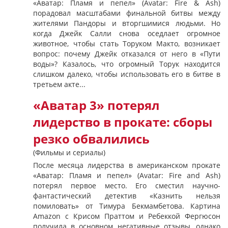
«Аватар: Пламя и пепел» (Avatar: Fire & Ash)
порадовал масштабами финальной битвы между
жителями Пандоры и вторгшимися людьми. Но
когда Джейк Салли снова оседлает огромное
животное, чтобы стать Торуком Макто, возникает
вопрос: почему Джейк отказался от него в «Пути
воды»? Казалось, что огромный Торук находится
слишком далеко, чтобы использовать его в битве в
третьем акте...
«Аватар 3» потерял
лидерство в прокате: сборы
резко обвалились
(Фильмы и сериалы)
После месяца лидерства в американском прокате
«Аватар: Пламя и пепел» (Avatar: Fire and Ash)
потерял первое место. Его сместил научно-
фантастический детектив «Казнить нельзя
помиловать» от Тимура Бекмамбетова. Картина
Amazon с Крисом Праттом и Ребеккой Фергюсон
получила в основном негативные отзывы, однако