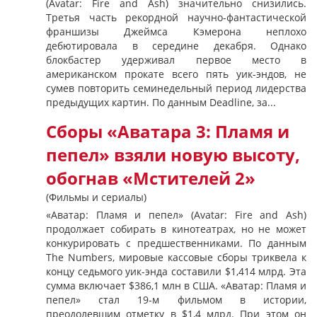
(Avatar: Fire and Ash) значительно снизились.
Третья часть рекордной научно-фантастической
франшизы Джеймса Кэмерона неплохо
дебютировала в середине декабря. Однако
блокбастер удерживал первое место в
американском прокате всего пять уик-эндов, не
сумев повторить семинедельный период лидерства
предыдущих картин. По данным Deadline, за...
Сборы «Аватара 3: Пламя и
пепел» взяли новую высоту,
обогнав «Мстителей 2»
(Фильмы и сериалы)
«Аватар: Пламя и пепел» (Avatar: Fire and Ash)
продолжает собирать в кинотеатрах, но не может
конкурировать с предшественниками. По данным
The Numbers, мировые кассовые сборы триквела к
концу седьмого уик-энда составили $1,414 млрд. Эта
сумма включает $386,1 млн в США. «Аватар: Пламя и
пепел» стал 19-м фильмом в истории,
преодолевшим отметку в $1,4 млрд. При этом он