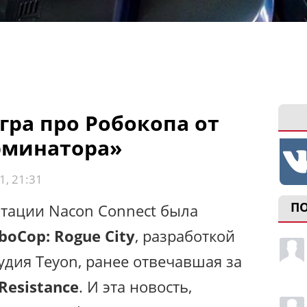
гра про Робокопа от
рминатора»
1, 21:31
П
тации Nacon Connect была
boCop: Rogue City
, разработкой
удия Teyon, ранее отвечавшая за
Resistance
. И эта новость,