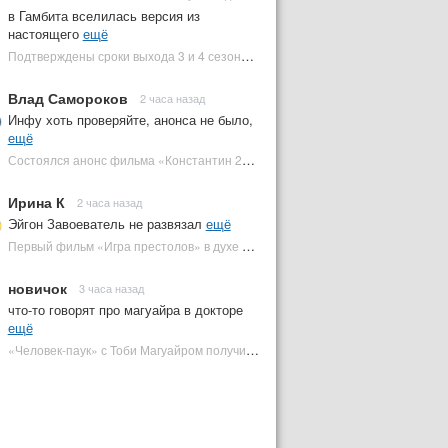
в Гамбита вселилась версия из
настоящего
ещё
Подтверждены сроки выхода 3 и 4 сезонов «Людей Икс '97» | Plugged In Ru
Влад Самороков
2 часа назад
Инфу хоть проверяйте, анонса не было,
ещё
Состоялся анонс фильма «Константин 2» с Киану Ривзом. Когда он выйдет? | Plugged In Ru
Ирина К
2 часа назад
Эйгон Завоеватель не развязал
ещё
Первый фильм «Игра престолов» в духе «Дюны» посвящен важному Таргариену | Plugged In Ru
новичок
3 часа назад
что-то говорят про магуайра в докторе
ещё
«Человек-паук» с Тоби Магуайром получил новый постер | Plugged In Ru