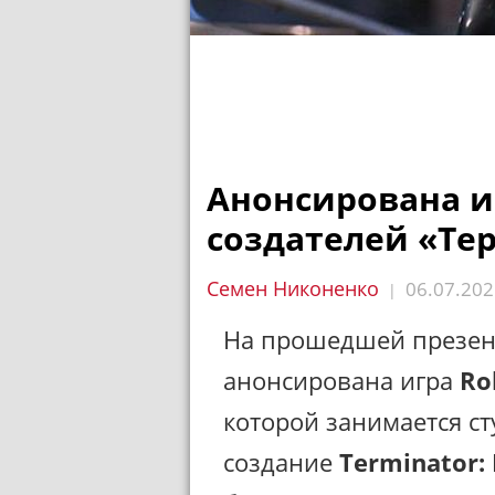
Анонсирована и
создателей «Те
Семен Никоненко
06.07.202
|
На прошедшей презен
анонсирована игра
Ro
которой занимается ст
создание
Terminator: 