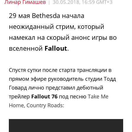
Линар Гимашев
30.05.2018, 16:59 GMT+3
|
29 мая Bethesda начала
неожиданный стрим, который
намекал на скорый анонс игры во
вселенной
Fallout
.
Спустя сутки после старта трансляции в
прямом эфире руководитель студии Тодд
Говард лично представил дебютный
трейлер
Fallout 76
под песню
Take Me
Home, Country Roads: