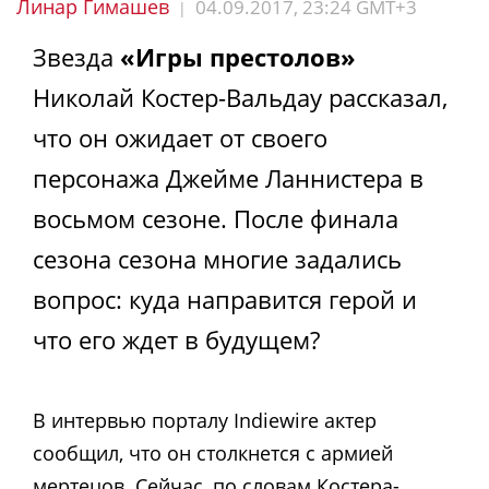
Линар Гимашев
04.09.2017, 23:24 GMT+3
|
Звезда
«Игры престолов»
Николай Костер-Вальдау рассказал,
что он ожидает от своего
персонажа Джейме Ланнистера в
восьмом сезоне. После финала
сезона сезона многие задались
вопрос: куда направится герой и
что его ждет в будущем?
В интервью порталу Indiewire актер
сообщил, что он столкнется с армией
мертецов. Сейчас, по словам Костера-