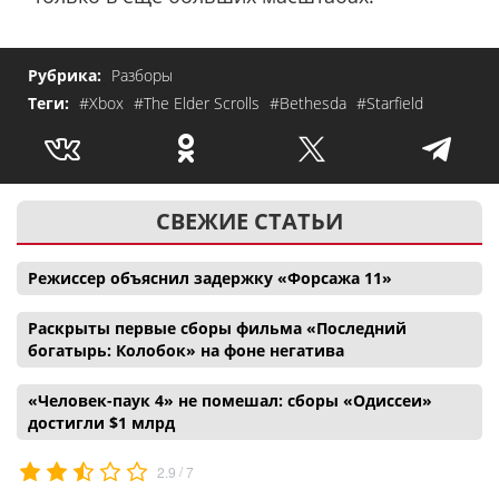
Рубрика:
Разборы
Теги:
#Xbox
#The Elder Scrolls
#Bethesda
#Starfield
СВЕЖИЕ СТАТЬИ
Режиссер объяснил задержку «Форсажа 11»
Раскрыты первые сборы фильма «Последний
богатырь: Колобок» на фоне негатива
«Человек-паук 4» не помешал: сборы «Одиссеи»
достигли $1 млрд
/
2.9
7