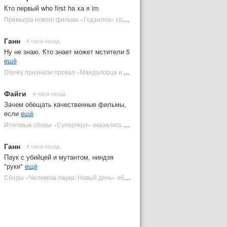
Кто первый who first ha ха я im
Премьера нового фильма «Годзилла» состоится за месяц до выхода — студия уверена в качестве | Plugged In Ru
Ганн
4 часа назад
Ну не знаю. Кто знает может мстители 5
ещё
Disney признали провал «Мандалорца и Грогу» и еще одной новинки | Plugged In Ru
Файги
4 часа назад
Зачем обещать качественные фильмы,
если
ещё
Итоговые сборы «Супергерл» оказались худшими для DC за два десятилетия | Plugged In Ru
Ганн
4 часа назад
Паук с убийцей и мутантом, ниндзя
"руки"
ещё
Сборы «Человека-паука: Новый день» обошли самый кассовый фильм DC | Plugged In Ru