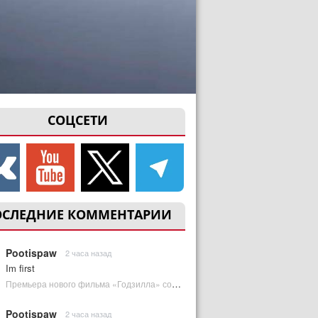
СОЦСЕТИ
ОСЛЕДНИЕ КОММЕНТАРИИ
Pootispaw
2 часа назад
Im first
Премьера нового фильма «Годзилла» состоится за месяц до выхода — студия уверена в качестве | Plugged In Ru
Pootispaw
2 часа назад