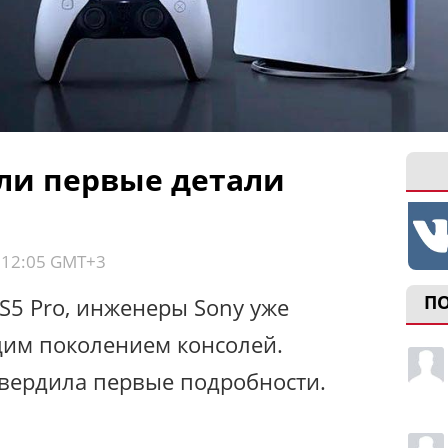
ли первые детали
, 12:05 GMT+3
П
S5 Pro, инженеры Sony уже
щим поколением консолей.
вердила первые подробности.