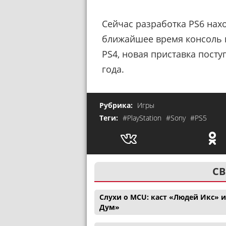
Сейчас разработка PS6 нахо
ближайшее время консоль н
PS4, новая приставка посту
года.
Рубрика:
Игры
Теги:
#PlayStation
#Sony
#PS5
СВ
Слухи о MCU: каст «Людей Икс» 
Дум»