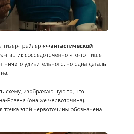
а тизер-трейлер
«Фантастической
Фантастик сосредоточенно что-то пишет
ет ничего удивительного, но одна деталь
на.
ть схему, изображающую то, что
на-Розена (она же червоточина).
ая точка этой червоточины обозначена