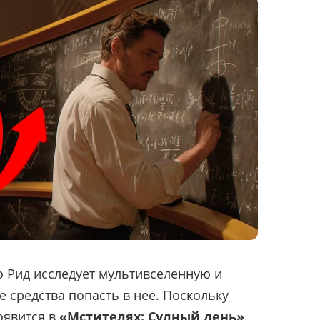
о Рид исследует мультивселенную и
 средства попасть в нее. Поскольку
оявится в
«Мстителях: Судный день»
,