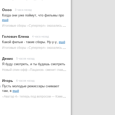
Оооо
3 часа назад
Когда они уже поймут, что фильмы про
ещё
Итоговые сборы «Супергерл» оказались худшими для DC за два десятилетия | Plugged In Ru
Головач Елена
4 часа назад
Какой фильм - такие сборы. Ну-у-у,
ещё
Итоговые сборы «Супергерл» оказались худшими для DC за два десятилетия | Plugged In Ru
Денис
5 часов назад
Я буду смотреть, и ты будешь смотреть
Новый спин-офф «Пацанов» сменит главного героя | Plugged In Ru
Игорь
6 часов назад
Пусть молодые режиссеры снимают
там, в
ещё
«Аватар 4» теперь под вопросом — Кэмерон решил отойти от продолжения | Plugged In Ru