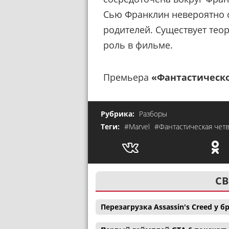
Сью Франклин невероятно с
родителей. Существует тео
роль в фильме.
Премьера
«Фантастическ
Рубрика:
Разборы
Теги:
#Marvel
#Фантастическая чет
СВ
Перезагрузка Assassin's Creed у