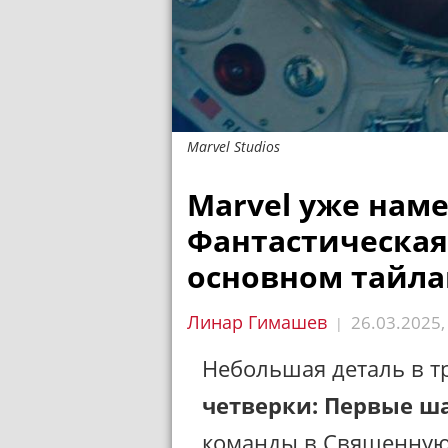
Marvel Studios
Marvel уже наме
Фантастическая
основном тайл
Линар Гимашев
26.03.2025
|
Небольшая деталь в 
четверки: Первые ш
команды в Священную