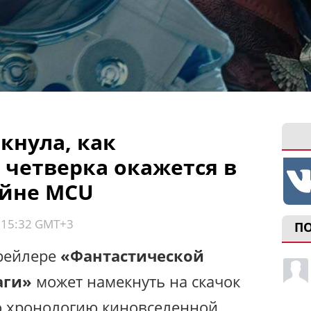
кнула, как
 четверка окажется в
айне MCU
, 15:32 GMT+3
П
трейлере
«Фантастической
аги»
может намекнуть на скачок
 хронологию киновселенной