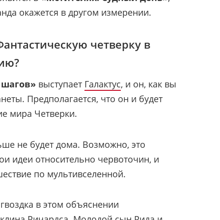
анда окажется в другом измерении.
Фантастическую четверку в
ию?
 шагов»
выступает
Галактус
, и он, как вы
неты. Предполагается, что он и будет
ие мира Четверки.
ьше не будет дома. Возможно, это
ои идеи относительно червоточин, и
шествие по мультивселенной.
гвоздка в этом объяснении
клина Ричардса. Молодой сын Рида и