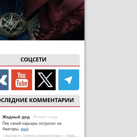
СОЦСЕТИ
ОСЛЕДНИЕ КОММЕНТАРИИ
Жадный дед
36 минут назад
Пик своей карьеры потратил на
Аватары,
ещё
«Аватар 4» теперь под вопросом — Кэмерон решил отойти от продолжения | Plugged In Ru