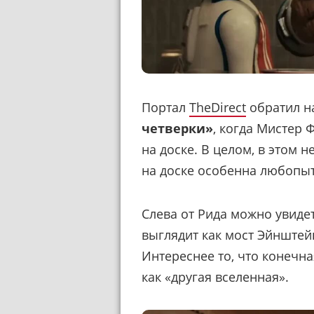
Портал
TheDirect
обратил н
четверки»
, когда Мистер 
на доске. В целом, в этом н
на доске особенна любопыт
Слева от Рида можно увиде
выглядит как мост Эйнштей
Интереснее то, что конечн
как «другая вселенная».