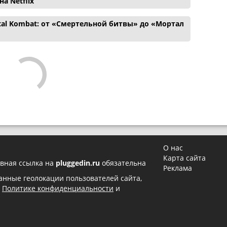
а Netflix
tal Kombat: от «Смертельной битвы» до «Мортал
О нас
Карта сайта
вная ссылка на
pluggedin.ru
обязательна
Реклама
 данные геолокации пользователей сайта,
в
Политике конфиденциальности
и