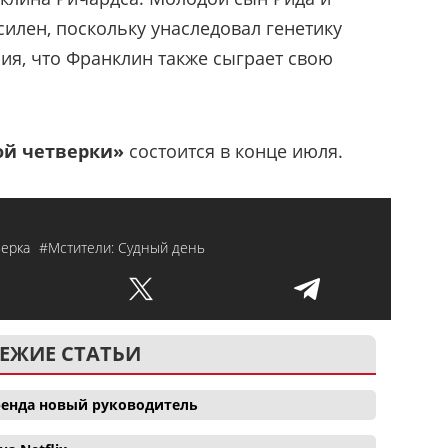
илен, поскольку унаследовал генетику
рия, что Франклин также сыграет свою
ой четверки»
состоится в конце июля.
верка
#Мстители: Судный день
ЕЖИЕ СТАТЬИ
 бренда новый руководитель