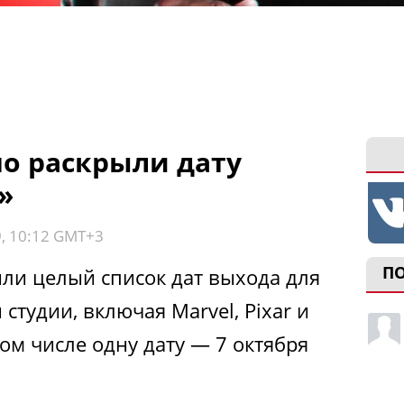
но раскрыли дату
»
9, 10:12 GMT+3
П
или целый список дат выхода для
студии, включая Marvel, Pixar и
 том числе одну дату — 7 октября