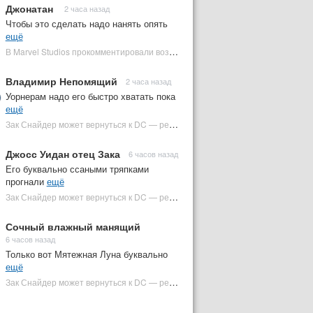
Джонатан
2 часа назад
Чтобы это сделать надо нанять опять
ещё
В Marvel Studios прокомментировали возвращение Канга на экраны | Plugged In Ru
Владимир Непомящий
2 часа назад
Уорнерам надо его быстро хватать пока
ещё
Зак Снайдер может вернуться к DC — режиссер общался с Warner Bros. (фото) | Plugged In Ru
Джосс Уидан отец Зака
6 часов назад
Его буквально ссаными тряпками
прогнали
ещё
Зак Снайдер может вернуться к DC — режиссер общался с Warner Bros. (фото) | Plugged In Ru
Сочный влажный манящий
6 часов назад
Только вот Мятежная Луна буквально
ещё
Зак Снайдер может вернуться к DC — режиссер общался с Warner Bros. (фото) | Plugged In Ru