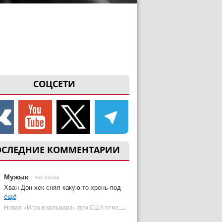
СОЦСЕТИ
ОСЛЕДНИЕ КОММЕНТАРИИ
Мужык
час назад
Хван Дон-хек снял какую-то хрень под
ещё
Новая «Игра в кальмара» про США отменена | Plugged In Ru