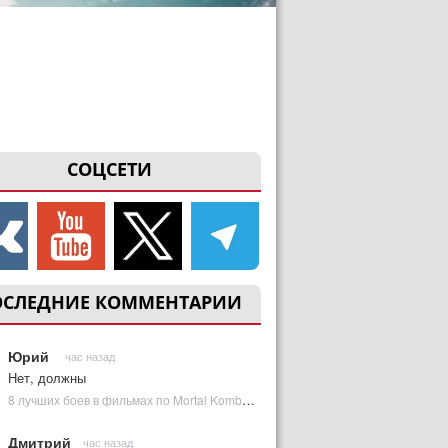
СОЦСЕТИ
ОСЛЕДНИЕ КОММЕНТАРИИ
Юрий
час назад
Нет, должны
8 лучших боев в фильмах по Mortal Kombat: от «Смертельной битвы» до «Мортал Комбат 2» | Plugged In Ru
Дмитрий
час назад