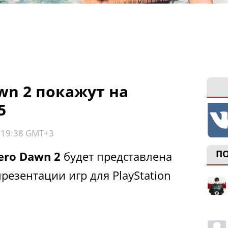
awn 2 покажут на
5
, 19:38 GMT+3
П
ero Dawn 2
будет представлена
презентации игр для PlayStation