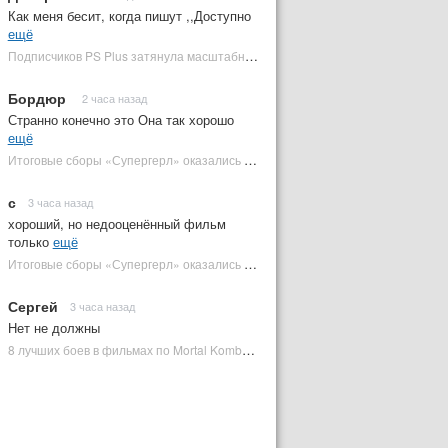
Как меня бесит, когда пишут ,,Доступно
ещё
Подписчиков PS Plus затянула масштабная RPG в духе Skyrim, которая доступна бесплатно | Plugged In Ru
Бордюр
2 часа назад
Странно конечно это Она так хорошо
ещё
Итоговые сборы «Супергерл» оказались худшими для DC за два десятилетия | Plugged In Ru
с
3 часа назад
хороший, но недооценённый фильм
только
ещё
Итоговые сборы «Супергерл» оказались худшими для DC за два десятилетия | Plugged In Ru
Сергей
3 часа назад
Нет не должны
8 лучших боев в фильмах по Mortal Kombat: от «Смертельной битвы» до «Мортал Комбат 2» | Plugged In Ru