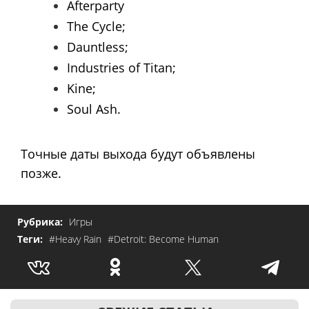
Afterparty
The Cycle;
Dauntless;
Industries of Titan;
Kine;
Soul Ash.
Точные даты выхода будут объявлены
позже.
Рубрика:
Игры
Теги:
#Heavy Rain
#Detroit: Become Human