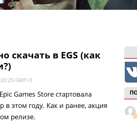
о скачать в EGS (как
и?)
, 20:25 GMT+3
П
pic Games Store стартовала
 в этом году. Как и ранее, акция
ом релизе.