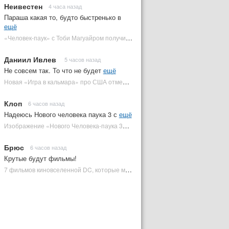
Неивестен
4 часа назад
Параша какая то, будто быстренько в
ещё
«Человек-паук» с Тоби Магуайром получил новый постер | Plugged In Ru
Даниил Ивлев
5 часов назад
Не совсем так. То что не будет
ещё
Новая «Игра в кальмара» про США отменена | Plugged In Ru
Клоп
6 часов назад
Надеюсь Нового человека паука 3 с
ещё
Изображение «Нового Человека-паука 3» подтвердило Зловещую шестерку | Plugged In Ru
Брюс
6 часов назад
Крутые будут фильмы!
7 фильмов киновселенной DC, которые может снять Зак Снайдер | Plugged In Ru