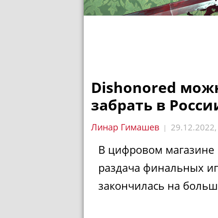
Dishonored можн
забрать в Росси
Линар Гимашев
29.12.2022
|
В цифровом магазине E
раздача финальных игр
закончилась на больш