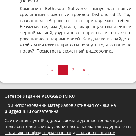
(Новости)
Компания Bethesda Softworks выпустила новый
срелищный сюжетный трейлер Dishonored 2. Под
названием «Верни то, что принадлежит тебе».
Безумная ведьма Далила, владеющая сильнейшей
черной магией, узурпировала престол, и тень злого
рока нависла над империей. Как далеко вы зайдете,
чтобы уничтожить врагов и вернуть то, что ваше по
праву? Посмотреть сюжетный видеоролик...
«
1
2
»
Сетевое издание
PLUGGED IN RU
При использовании материалов активная ссылка на
pluggedin.ru
обязательна
Сайт использует IP-адреса, cookie и данные геолокации
пользователей сайта, условия использования содержатся в
Политике конфиденциальности
и
Пользовательском