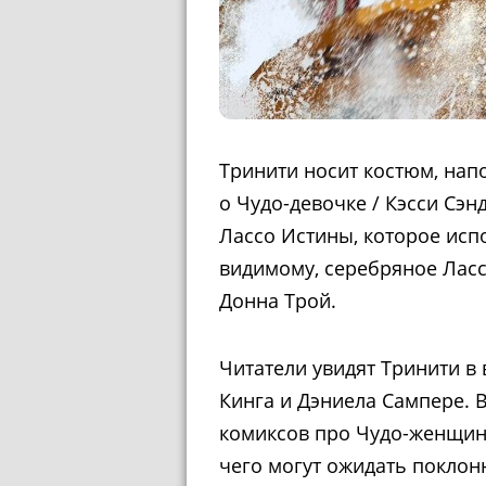
Тринити носит костюм, нап
о Чудо-девочке / Кэсси Сэн
Лассо Истины, которое испо
видимому, серебряное Ласс
Донна Трой.
Читатели увидят Тринити в
Кинга и Дэниела Сампере. В
комиксов про Чудо-женщину,
чего могут ожидать поклон