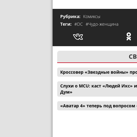
Рубрика:
Комиксы
Теги:
#DC
#Чудо-женщина
СВ
Кроссовер «Звездные войны» пр
Слухи о MCU: каст «Людей Икс» 
Дум»
«Аватар 4» теперь под вопросом