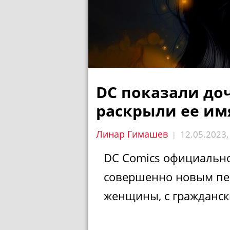
DC показали до
раскрыли ее имя
Линар Гимашев
12.05.2023
|
DC Comics официально
совершенно новым пе
женщины, с гражданск