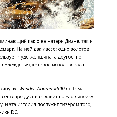
оминающий как о ее матери Диане, так и
дсмарк. На ней два лассо: одно золотое
льзует Чудо-женщина, а другое, по-
о Убеждения, которое использовала
 выпуске
Wonder Woman #800
от Тома
 сентябре дуэт возглавит новую линейку
 и эта история послужит тизером того,
ники DC.