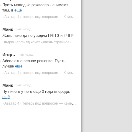
Пусть молодые режиссеры снимают
там, в
ещё
«Аватар 4» теперь под вопросом — Кэмерон решил отойти от продолжения | Plugged In Ru
Майк
час назад
Жаль никогда не увидим НЧП 3 и НЧП4
Эндрю Гарфилд хочет «очень странное» возвращение Человека-паука в MCU | Plugged In Ru
Игорь
час назад
Абсолютно верное решение. Пусть
лучше
ещё
«Аватар 4» теперь под вопросом — Кэмерон решил отойти от продолжения | Plugged In Ru
Майк
час назад
Ну ничего у него еще 3 года впереди,
ещё
«Аватар 4» теперь под вопросом — Кэмерон решил отойти от продолжения | Plugged In Ru