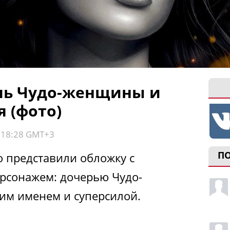
чь Чудо-женщины и
 (фото)
, 18:28 GMT+3
П
 представили обложку с
рсонажем: дочерью Чудо-
им именем и суперсилой.