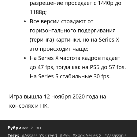
разрешение проседает с 1440p до
1188p;
Все версии страдают от
горизонтального подергивания
(теринга) картинки, но на Series X
это происходит чаще;
На Series X частота кадров падает
до 47 fps, тогда как на PS5 до 57 fps.
На Series S стабильные 30 fps.
Игра вышла 12 ноября 2020 года на
консолях и ПК.
Рубрика:
Игры
Теги:
#Assassin's Creed
#PS5
#Xbox Series X
#Assassin's