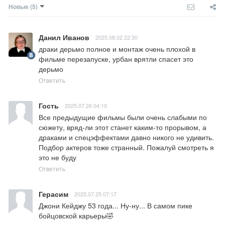
Новые
(5)
Данил Иванов
2025.08.02 22:30
драки дерьмо полное и монтаж очень плохой в 
фильме перезапуске, урбан врятли спасет это 
дерьмо
Ответить
Гость
2025.07.26 04:10
Все предыдущие фильмы были очень слабыми по 
сюжету, вряд-ли этот станет каким-то прорывом, а 
драками и спецэффектами давно никого не удивить. 
Подбор актеров тоже странный. Пожалуй смотреть я 
это не буду
Ответить
Герасим
2025.07.25 07:17
Джони Кейджу 53 года... Ну-ну... В самом пике 
бойцовской карьеры🤣