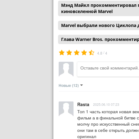
Мэнд Майкл прокомментировал п
киновселенной Marvel
Marvel выбрали нового Циклопа 
Глава Warner Bros. прокомменти
/
4.8
4
Новые
(12)
Rasta
2025.06.10 07:23
Топ 1 часть которая новая в
фильм а в финальной битве с
молчу про искусственный сне
они там в себе открыть должн
оригинал