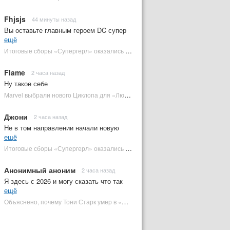
Fhjsjs
44 минуты назад
Вы оставьте главным героем DC супер
ещё
Итоговые сборы «Супергерл» оказались худшими для DC за два десятилетия | Plugged In Ru
Flame
2 часа назад
Ну такое себе
Marvel выбрали нового Циклопа для «Людей Икс» | Plugged In Ru
Джони
2 часа назад
Не в том направлении начали новую
ещё
Итоговые сборы «Супергерл» оказались худшими для DC за два десятилетия | Plugged In Ru
Анонимный аноним
2 часа назад
Я здесь с 2026 и могу сказать что так
ещё
Объяснено, почему Тони Старк умер в «Мстителях: Финал» вместо Стива Роджерса