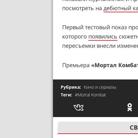
посмотреть на
дебютный к
Первый тестовый показ про
которого
появились
сюжетн
пересъемки внесли измене
Премьера
«Мортал Комбат
Рубрика:
Кино и сериалы
Теги:
#Mortal Kombat
СВ