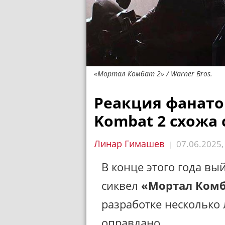
«Мортал Комбат 2» / Warner Bros.
Реакция фанато
Kombat 2 схожа
Линар Гимашев
07.06.2025
|
В конце этого года в
сиквел
«Мортал Ком
разработке несколько 
оправдано.