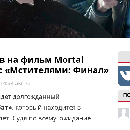
в на фильм Mortal
 с «Мстителями: Финал»
, 14:59 GMT+3
П
ыйдет долгожданный
бат»
, который находится в
лет. Судя по всему, ожидание