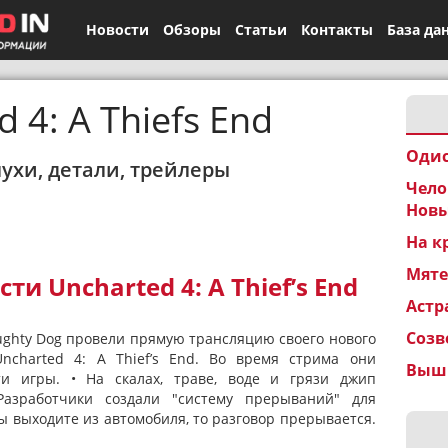
Новости
Обзоры
Статьи
Контакты
База да
 4: A Thiefs End
Одис
лухи, детали, трейлеры
Чело
Новы
На к
Мят
и Uncharted 4: A Thief’s End
Астр
Созв
ughty Dog провели прямую трансляцию своего нового
ncharted 4: A Thief’s End. Во время стрима они
Вышк
и игры. • На скалах, траве, воде и грязи джип
 Разработчики создали "систему прерываний" для
ы выходите из автомобиля, то разговор прерывается.