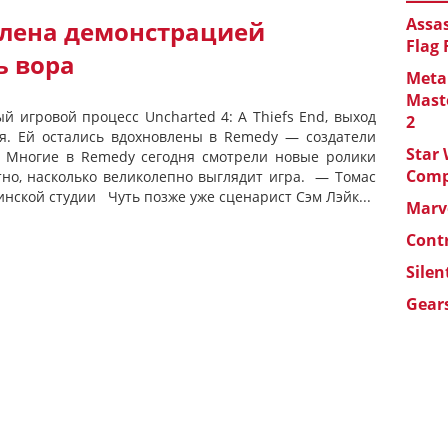
Assas
лена демонстрацией
Flag
ь вора
Metal
Maste
й игровой процесс Uncharted 4: A Thiefs End, выход
2
ая. Ей остались вдохновлены в Remedy — создатели
Star 
. Многие в Remedy сегодня смотрели новые ролики
Com
тно, насколько великолепно выглядит игра. — Томас
инской студии Чуть позже уже сценарист Сэм Лэйк...
Marve
Cont
Silen
Gears