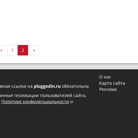
«
1
2
»
О нас
Карта сайта
вная ссылка на
pluggedin.ru
обязательна
Реклама
 данные геолокации пользователей сайта,
в
Политике конфиденциальности
и