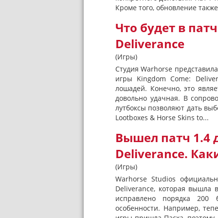
Кроме того, обновление также.
Что будет в патч
Deliverance
(Игры)
Студия Warhorse представила 
игры Kingdom Come: Delive
лошадей. Конечно, это являе
довольно удачная. В сопров
лутбоксы позволяют дать выбо
Lootboxes & Horse Skins to...
Вышел патч 1.4 
Deliverance. Ка
(Игры)
Warhorse Studios официаль
Deliverance, которая вышла 
исправлено порядка 200 
особенности. Например, теп
игры пришла Пасха, поэтому 