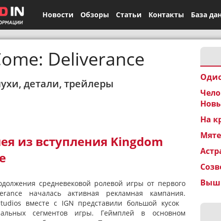
Новости
Обзоры
Статьи
Контакты
База да
ome: Deliverance
Одис
лухи, детали, трейлеры
Чело
Новы
На к
Мят
ея из вступления Kingdom
Астр
e
Созв
Вышк
одолжения средневековой ролевой игры от первого
erance началась активная рекламная кампания.
Studios вместе с IGN представили большой кусок
чальных сегментов игры. Геймплей в основном