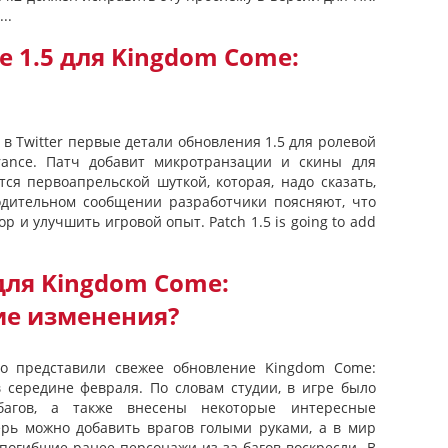
..
е 1.5 для Kingdom Come:
в Twitter первые детали обновления 1.5 для ролевой
rance. Патч добавит микротранзации и скины для
тся первоапрельской шуткой, которая, надо сказать,
одительном сообщении разработчики поясняют, что
р и улучшить игровой опыт. Patch 1.5 is going to add
для Kingdom Come:
кие изменения?
но представили свежее обновление Kingdom Come:
в середине февраля. По словам студии, в игре было
багов, а также внесены некоторые интересные
ерь можно добавить врагов голыми руками, а в мир
погибшие ранее персонажи из-за багов воскресли. В