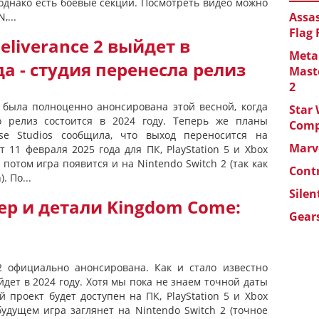
 однако есть боевые секции. Посмотреть видео можно
Assas
,...
Flag
eliverance 2 выйдет в
Metal
да - студия перенесла релиз
Maste
2
2 была полноценно анонсирована этой весной, когда
Star 
о релиз состоится в 2024 году. Теперь же планы
Com
se Studios сообщила, что выход переносится на
Marve
 11 февраля 2025 года для ПК, PlayStation 5 и Xbox
 потом игра появится и на Nintendo Switch 2 (так как
Cont
. По...
Silen
ер и детали Kingdom Come:
Gears
2 официально анонсирована. Как и стало известно
дет в 2024 году. Хотя мы пока не знаем точной даты
й проект будет доступен на ПК, PlayStation 5 и Xbox
 будущем игра заглянет на Nintendo Switch 2 (точное