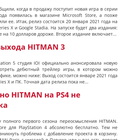
общили, когда в продажу поступит новая игра в серии
ода появилась в магазине Microsoft Store, а позже
и ее. Итак, релиз состоится 20 января 2021 года на
eries X и Google Stadia. На запуске будет два издания:
е на 10 долларов дороже. Второе издание включает...
выхода HITMAN 3
tation 5 студия IOI официально анонсировала новую
отреть дебютный трейлер игры, в котором можно
фике, можно ниже: Выход состоится январе 2021 года
ries X и ПК. Точная дата релиза пока не...
но HITMAN на PS4 не
ка
ачу полного первого сезона переосмысления HITMAN.
ore для PlayStation 4 абсолютно бесплатно. Тем не
зникнуть проблема с добавление проекта в корзину.
AN Paris с миссией в Париже или у вас есть версия