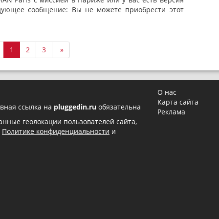
едующее сообщение: Вы не можете приобрести этот
1
2
3
»
О нас
Карта сайта
вная ссылка на
pluggedin.ru
обязательна
Реклама
 данные геолокации пользователей сайта,
в
Политике конфиденциальности
и