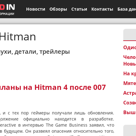
Новости
Обзоры
Статьи
Контакты
База да
Hitman
Одис
лухи, детали, трейлеры
Чело
Новы
На к
Мят
аны на Hitman 4 после 007
Астр
Созв
Вышк
, и с тех пор геймеры получали лишь обновления.
олжение официально находится в разработке.
eractive в интервью The Game Business заявил, что
в будущем. Он развеял опасения относительно того,