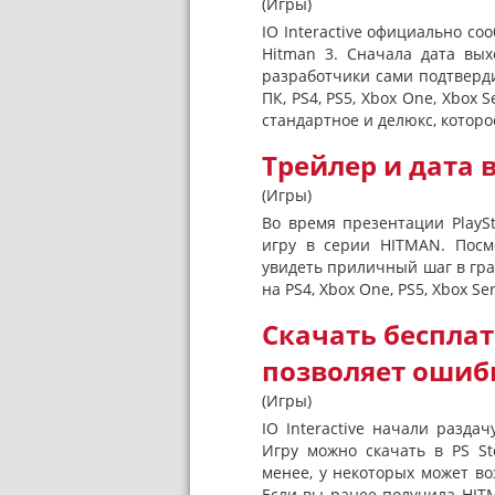
(Игры)
IO Interactive официально со
Hitman 3. Сначала дата вых
разработчики сами подтвердил
ПК, PS4, PS5, Xbox One, Xbox S
стандартное и делюкс, которо
Трейлер и дата 
(Игры)
Во время презентации PlayS
игру в серии HITMAN. Посм
увидеть приличный шаг в гра
на PS4, Xbox One, PS5, Xbox Se
Скачать бесплат
позволяет ошиб
(Игры)
IO Interactive начали разд
Игру можно скачать в PS St
менее, у некоторых может во
Если вы ранее получила HITM