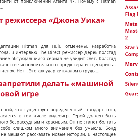
отойти от приключений Агента 47. Почему с Hitman
Assas
..
Flag
от режиссера «Джона Уика»
Metal
Maste
2
аптации Hitman для Hulu отменены. Разработка
Star 
года. В интервью The Direct режиссер Дерек Колстад
Com
ранее обсуждавшийся сериал не увидит свет. Колстад
Marve
 качестве исполнительного продюсера и сценариста.
нчено». Нет… Это как удар кинжалом в грудь....
Cont
запретили делать «машиной
Silen
новой игре
Gears
товый, что существует определенный стандарт того,
касается в том числе видеоигр. Герой должен быть
ого безрассудным и красивым. Он не станет болтать
 себе слишком много внимания без умысла. Бонд
и не мешают рассказать новые истории. В настоящее