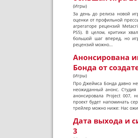
(Игры)
За день до релиза новой иг
оценки от профильной прессы
агрегаторе рецензий Metacr
PS5). В целом, критики хва
большой шаг вперед, но иг
рецензий можно...
Анонсирована иг
Бонда от создат
(Игры)
Про Джеймса Бонда давно не
неожиданный анонс. Студия I
анонсировала Project 007, 
проект будет напоминать се
трейлер можно ниже: Нас ожи
Дата выхода и 
3