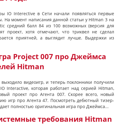
ры IO Interective в Сети начали появляться первые
. На момент написания данной статьи у Hitman 3 на
itic средний балл 84 из 100 возможных (версия для
лят проект, хотя отмечают, что триквел не сделал
рается приятней, а выглядит лучше. Выдержки из
ра Project 007 про Джеймса
елей Hitman
 выходило видеоигр, и теперь поклонники получили
O Interactive, которая работает над серией Hitman,
новый проект про Агента 007. Скорее всего, новый
рию игр про Агента 47. Посмотреть дебютный тизер-
дает полностью оригинальная игра про Джеймса...
системные требования Hitman