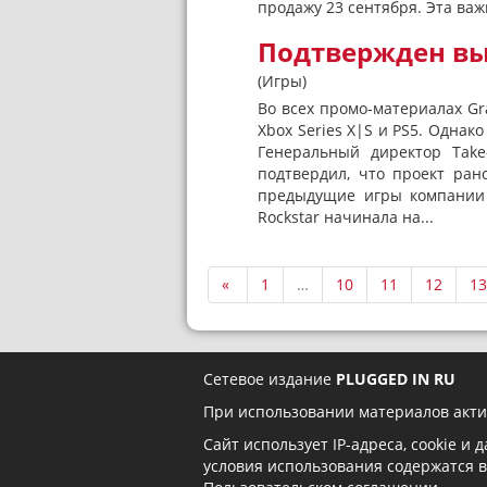
продажу 23 сентября. Эта важн
Подтвержден вы
(Игры)
Во всех промо-материалах Gra
Xbox Series X|S и PS5. Однак
Генеральный директор Take
подтвердил, что проект ран
предыдущие игры компании 
Rockstar начинала на...
«
1
…
10
11
12
13
Сетевое издание
PLUGGED IN RU
При использовании материалов акти
Сайт использует IP-адреса, cookie и
условия использования содержатся 