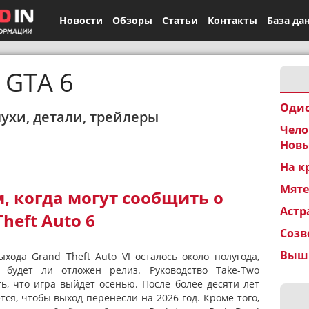
Новости
Обзоры
Статьи
Контакты
База да
GTA 6
Одис
лухи, детали, трейлеры
Чело
Новы
На к
Мят
, когда могут сообщить о
Астр
heft Auto 6
Созв
Вышк
хода Grand Theft Auto VI осталось около полугода,
 будет ли отложен релиз. Руководство Take-Two
ть, что игра выйдет осенью. После более десяти лет
ся, чтобы выход перенесли на 2026 год. Кроме того,