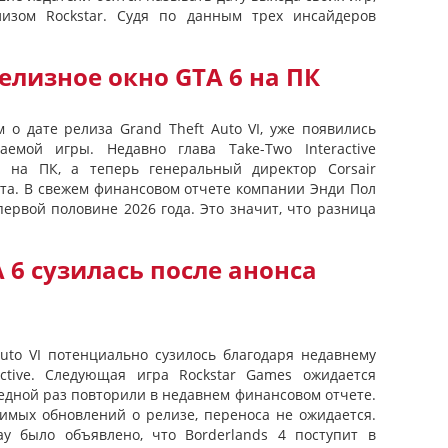
изом Rockstar. Судя по данным трех инсайдеров
лизное окно GTA 6 на ПК
 о дате релиза Grand Theft Auto VI, уже появились
емой игры. Недавно глава Take-Two Interactive
 на ПК, а теперь генеральный директор Corsair
та. В свежем финансовом отчете компании Энди Пол
первой половине 2026 года. Это значит, что разница
 6 сузилась после анонса
Auto VI потенциально сузилось благодаря недавнему
active. Следующая игра Rockstar Games ожидается
редной раз повторили в недавнем финансовом отчете.
чимых обновлений о релизе, переноса не ожидается.
ay было объявлено, что Borderlands 4 поступит в