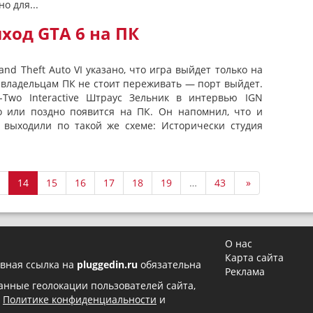
о для...
ход GTA 6 на ПК
nd Theft Auto VI указано, что игра выйдет только на
о владельцам ПК не стоит переживать — порт выйдет.
-Two Interactive Штраус Зельник в интервью IGN
о или поздно появится на ПК. Он напомнил, что и
выходили по такой же схеме: Исторически студия
14
15
16
17
18
19
…
43
»
О нас
Карта сайта
вная ссылка на
pluggedin.ru
обязательна
Реклама
 данные геолокации пользователей сайта,
в
Политике конфиденциальности
и