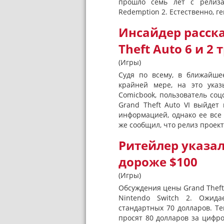
прошло семь лет с релиза
Redemption 2. Естественно, ге
Инсайдер расска
Theft Auto 6 и 2
(Игры)
Судя по всему, в ближайше
крайней мере, на это указ
Comicbook, пользователь соц
Grand Theft Auto VI выйдет
информацией, однако ее все 
же сообщил, что релиз проекта
Ритейлер указал,
дороже $100
(Игры)
Обсуждения цены Grand Theft
Nintendo Switch 2. Ожида
стандартных 70 долларов. Т
просят 80 долларов за цифр