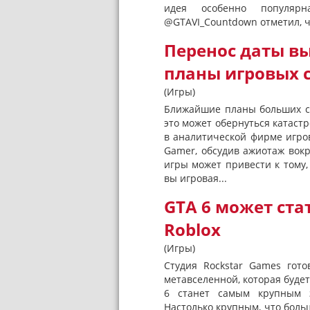
идея особенно популярн
@GTAVI_Countdown отметил, чт
Перенос даты в
планы игровых 
(Игры)
Ближайшие планы больших сту
это может обернуться катастр
в аналитической фирме игро
Gamer, обсудив ажиотаж вокр
игры может привести к тому, 
вы игровая...
GTA 6 может ста
Roblox
(Игры)
Студия Rockstar Games гото
метавселенной, которая будет
6 станет самым крупным з
Настолько крупным, что больш