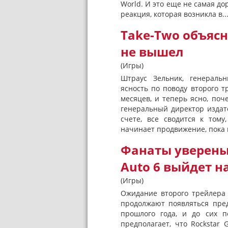
World. И это еще не самая до
реакция, которая возникла в..
Take-Two объясн
не вышел
(Игры)
Штраус Зельник, генеральн
ясность по поводу второго тр
месяцев, и теперь ясно, по
генеральный директор издат
счете, все сводится к том
начинает продвижение, пока н
Фанаты уверены,
Auto 6 выйдет н
(Игры)
Ожидание второго трейлера 
продолжают появляться пред
прошлого года, и до сих п
предполагает, что Rockstar