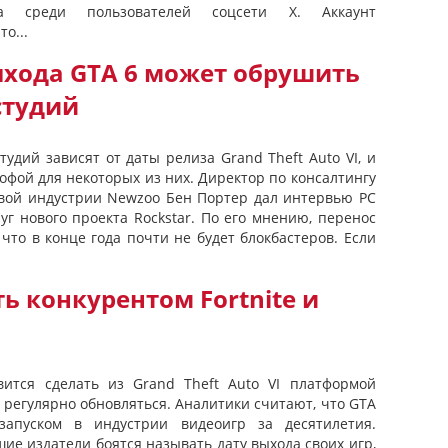
а среди пользователей соцсети X. Аккаунт
о...
ыхода GTA 6 может обрушить
студий
дий зависят от даты релиза Grand Theft Auto VI, и
офой для некоторых из них. Директор по консалтингу
вой индустрии Newzoo Бен Портер дал интервью PC
уг нового проекта Rockstar. По его мнению, перенос
что в конце года почти не будет блокбастеров. Если
ть конкурентом Fortnite и
вится сделать из Grand Theft Auto VI платформой
 регулярно обновляться. Аналитики считают, что GTA
апуском в индустрии видеоигр за десятилетия.
ие издатели боятся называть дату выхода своих игр,