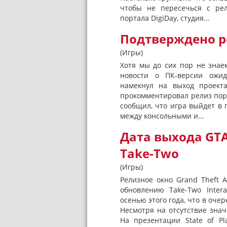
чтобы не пересечься с рел
портала DigiDay, студия...
Подтверждено ре
(Игры)
Хотя мы до сих пор не знаем
новости о ПК-версии ожида
намекнул на выход проекта
прокомментировал релиз пор
сообщил, что игра выйдет в 
между консольными и...
Дата выхода GTA
Take-Two
(Игры)
Релизное окно Grand Theft 
обновлению Take-Two Inter
осенью этого года, что в оче
Несмотря на отсутствие зна
На презентации State of Pl