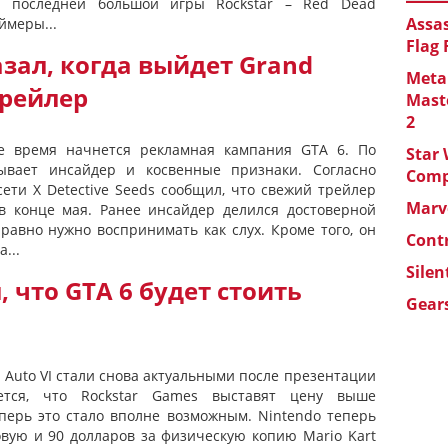
 последней большой игры Rockstar – Red Dead
Assas
ймеры...
Flag
зал, когда выйдет Grand
Metal
 трейлер
Maste
2
е время начнется рекламная кампания GTA 6. По
Star 
ывает инсайдер и косвенные признаки. Согласно
Com
сети X Detective Seeds сообщил, что свежий трейлер
Marve
 в конце мая. Ранее инсайдер делился достоверной
равно нужно воспринимать как слух. Кроме того, он
Cont
...
Silen
 что GTA 6 будет стоить
Gears
 Auto VI стали снова актуальными после презентации
ется, что Rockstar Games выставят цену выше
еперь это стало вполне возможным. Nintendo теперь
овую и 90 долларов за физическую копию Mario Kart