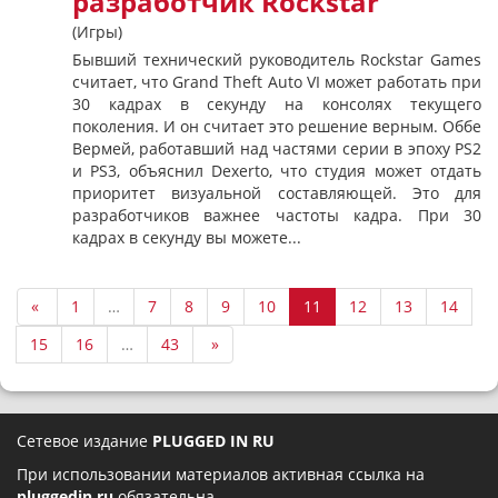
разработчик Rockstar
(Игры)
Бывший технический руководитель Rockstar Games
считает, что Grand Theft Auto VI может работать при
30 кадрах в секунду на консолях текущего
поколения. И он считает это решение верным. Оббе
Вермей, работавший над частями серии в эпоху PS2
и PS3, объяснил Dexerto, что студия может отдать
приоритет визуальной составляющей. Это для
разработчиков важнее частоты кадра. При 30
кадрах в секунду вы можете...
«
1
…
7
8
9
10
11
12
13
14
15
16
…
43
»
Сетевое издание
PLUGGED IN RU
При использовании материалов активная ссылка на
pluggedin.ru
обязательна