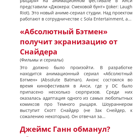
рыцаря» на анимационном фестивале в Анси
представили «Джокера: Смеховой бунт» (Joker: Laugh
Riot). Это новый аниме-сериал студии. Над проектом
работают в сотрудничестве с Sola Entertainment, а...
«Абсолютный Бэтмен»
получит экранизацию от
Снайдера
(Фильмы и сериалы)
Это должно было произойти. В разработке
находится анимационный сериал «Абсолютный
Бэтмен» (Absolute Batman). Анонс состоялся во
время кинофестиваля в Анси, где у DC было
припасено несколько сюрпризов. Среди них
оказалась адаптация одного из самых любопытных
комиксов про Темного рыцаря. Шоураннером
выступит Скотт Снайдер (не Зак Снейдер, к
сожалению некоторых). Он отвечал за...
Джеймс Ганн обманул?