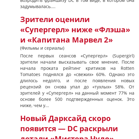
возродить франшизу DC в том виде, в котором она
задумывалась....
Зрители оценили
«Супергерл» ниже «Флэша»
и «Капитана Марвел 2»
(Фильмы и сериалы)
После первых сеансов «Супергерл» (Supergirl)
зрители начали высказывать свое мнение. После
начала проката рейтинг критиков на Rotten
Tomatoes поднялся до «свежих» 60%. Однако это
длилось недолго, и после появления новых
рецензий он снова упал до «тухлых» 58%. От
зрителей у «Супергерл» на данный момент 77% на
основе более 500 подтвержденных оценок. Это
ниже, чем у...
Новый Дарксайд скоро
появится — DC раскрыли
детали «Мистера Чудо»