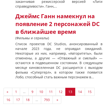
заканчивая режиссерской версией «Лиги
справедливости». Ганн,...
Джеймс Ганн намекнул на
появление 2 персонажей DC
в ближайшее время
(Фильмы и сериалы)
Список проектов DC Studios, анонсированный в
начале 2023 года, не оправдал ожиданий.
Некоторые из них, например, «Авторитеты», были
отменены, а другие — «Отважный и смелый» —
остаются в подвешенном состоянии. В следующем
месяце киновселенная DC расширится с выходом
фильма «Супергерл», в котором также появится
Лобо, способный стать важным персонажем в...
«
1
…
9
10
11
12
13
14
15
16
17
18
…
793
»