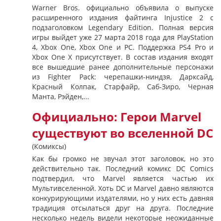
Warner Bros. официально объявила о выпуске
расширенного издания файтинга Injustice 2 с
подзаголовком Legendary Edition. Полная версия
игры выйдет уже 27 марта 2018 года для PlayStation
4, Xbox One, Xbox One и PC. Поддержка PS4 Pro и
Xbox One X присутствует. В состав издания входят
все вышедшие ранее дополнительные персонажи
из Fighter Pack: черепашки-ниндзя, Дарксайд,
Красный Колпак, Старфайр, Саб-Зиро, Черная
Манта, Рэйден,...
Официально: Герои Marvel
существуют во вселенной DC
(Комиксы)
Как бы громко не звучал этот заголовок, но это
действительно так. Последний комикс DC Comics
подтвердил, что Marvel является частью их
Мультивселенной. Хоть DC и Marvel давно являются
конкурирующими издателями, но у них есть давняя
традиция отсылаться друг на друга. Последние
несколько недель видели некоторые неожиданные