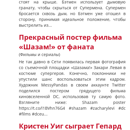
стоят на крыше. Бэтмен использует дымовую
гранату, чтобы скрыться от Супермена. Супермен
бросается сквозь дым, но Бэтмен уже отошел в
сторону, принимая идеальное положение, чтобы
выстрелить из...
Прекрасный постер фильма
«Шазам!» от фаната
(Фильмы и сериалы)
Не так давно в Сети появилась первая фотография
со съемочной площадки «Шазама!» Закари Левая в
костюме супергероя. Конечно, поклонники не
упустили шанс воспользоваться этим кадром.
Художник MessyPandas в своем аккаунте Twitter
поделился постером грядущего фильма
киновселенной DC, использовав ту самую фото.
Взгляните ниже: Shazam poster
https://t.co/l1BVhn76G4 #shazam #zacharylevi #dc
#films #dceu...
Кристен Уиг сыграет Гепард