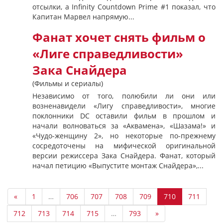
отсылки, а Infinity Countdown Prime #1 показал, что
Капитан Марвел напрямую...
Фанат хочет снять фильм о
«Лиге справедливости»
Зака Снайдера
(Фильмы и сериалы)
Независимо от того, полюбили ли они или
возненавидели «Лигу справедливости», многие
поклонники DC оставили фильм в прошлом и
начали волноваться за «Аквамена», «Шазама!» и
«Чудо-женщину 2», но некоторые по-прежнему
сосредоточены на мифической оригинальной
версии режиссера Зака Снайдера. Фанат, который
начал петицию «Выпустите монтаж Снайдера»,...
«
1
…
706
707
708
709
710
711
712
713
714
715
…
793
»