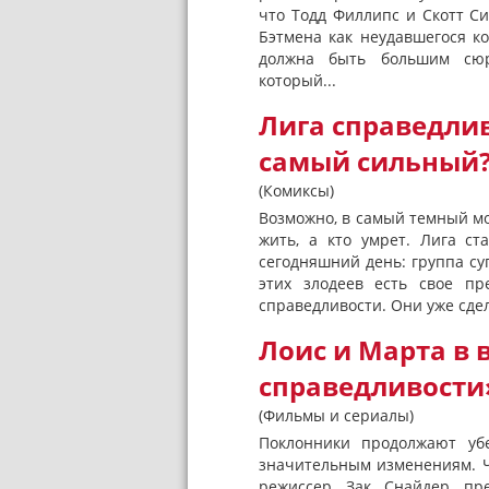
что Тодд Филлипс и Скотт С
Бэтмена как неудавшегося ко
должна быть большим сюр
который...
Лига справедлив
самый сильный
(Комиксы)
Возможно, в самый темный мо
жить, а кто умрет. Лига с
сегодняшний день: группа су
этих злодеев есть свое пр
справедливости. Они уже сдел
Лоис и Марта в 
справедливости
(Фильмы и сериалы)
Поклонники продолжают убе
значительным изменениям. 
режиссер Зак Снайдер пр