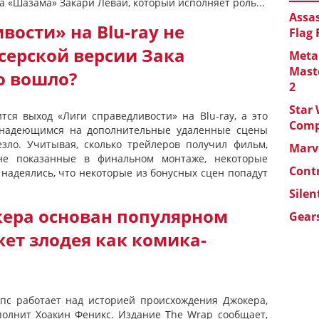
а «Шазама» Закари Левай, который исполняет роль...
Assas
вости» на Blu-ray не
Flag
серской версии Зака
Metal
Maste
о вошло?
2
Star 
тся выход «Лиги справедливости» на Blu-ray, а это
Com
, надеющимся на дополнительные удаленные сцены
езло. Учитывая, сколько трейлеров получил фильм,
Marve
не показанные в финальном монтаже, некоторые
Cont
надеялись, что некоторые из бонусных сцен попадут
Silen
ера основан популярном
Gears
ет злодея как комика-
пс работает над историей происхождения Джокера,
сполнит Хоакин Феникс. Издание The Wrap сообщает,