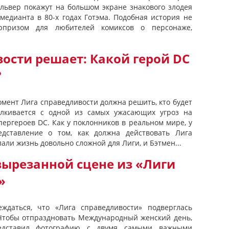
ильвер покажут на большом экране знакового злодея
медианта в 80-х годах Готэма. Подобная история не
призом для любителей комиксов о персонаже,
ости решает: Какой герой DC
?
мент Лига справедливости должна решить, кто будет
талкивается с одной из самых ужасающих угроз на
пергероев DC. Как у поклонников в реальном мире, у
едставление о том, как должна действовать Лига
али жизнь довольно сложной для Лиги, и Бэтмен...
вырезанной сцене из «Лиги
»
ждаться, что «Лига справедливости» подверглась
Чтобы отпраздновать Международный женский день,
едставил фотографию с двумя самыми важными