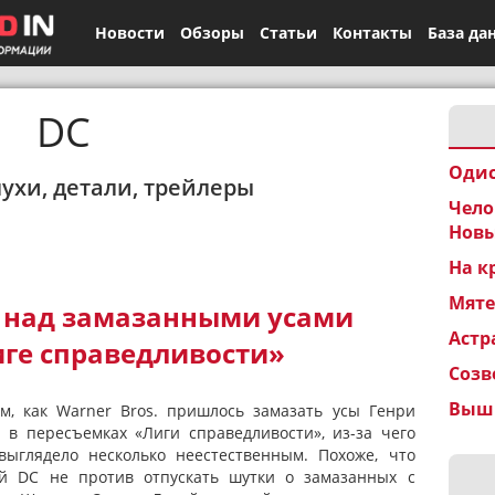
Новости
Обзоры
Статьи
Контакты
База да
DC
Одис
лухи, детали, трейлеры
Чело
Новы
На к
Мят
 над замазанными усами
Астр
иге справедливости»
Созв
Вышк
м, как Warner Bros. пришлось замазать усы Генри
л в пересъемках «Лиги справедливости», из-за чего
ыглядело несколько неестественным. Похоже, что
й DC не против отпускать шутки о замазанных с