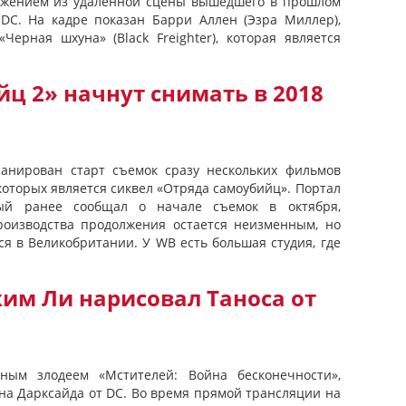
ражением из удаленной сцены вышедшего в прошлом
DC. На кадре показан Барри Аллен (Эзра Миллер),
Черная шхуна» (Black Freighter), которая является
ц 2» начнут снимать в 2018
ланирован старт съемок сразу нескольких фильмов
которых является сиквел «Отряда самоубийц». Портал
ый ранее сообщал о начале съемок в октября,
роизводства продолжения остается неизменным, но
ся в Великобритании. У WB есть большая студия, где
им Ли нарисовал Таноса от
вным злодеем «Мстителей: Война бесконечности»,
 на Дарксайда от DC. Во время прямой трансляции на