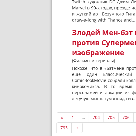
Twitch художник DC Джим Ли
Marvel в 90-х годах, прежде 
и жуткий арт Безумного Тит
draw-a-long with Thanos and...
Злодей Мен-бэт 
против Суперме
изображение
(Фильмы и сериалы)
Похоже, что в «Бэтмене про
еще один классический
ComicBookMovie собрали кол
кинокомикса. В то время 
персонажей и локации из ф
летучую мышь-гуманоида из..
«
1
…
704
705
706
793
»