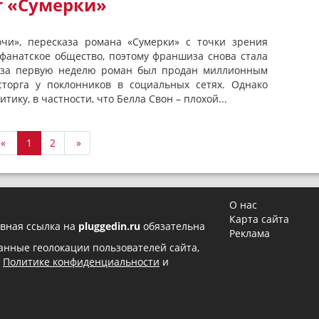
 «Сумерки»
очи», пересказа романа «Сумерки» с точки зрения
 фанатское общество, поэтому франшиза снова стала
о за первую неделю роман был продан миллионным
торга у поклонников в социальных сетях. Однако
тику, в частности, что Белла Свон – плохой...
«
1
2
»
О нас
Карта сайта
вная ссылка на
pluggedin.ru
обязательна
Реклама
 данные геолокации пользователей сайта,
в
Политике конфиденциальности
и