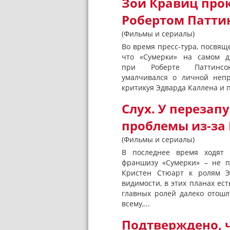
Зои Кравиц про
Робертом Патти
(Фильмы и сериалы)
Во время пресс-тура, посвящ
что «Сумерки» на самом д
при Роберте Паттин
умалчивался о личной непр
критикуя Эдварда Каллена и п
Слух. У переза
проблемы из-за
(Фильмы и сериалы)
В последнее время ходят 
франшизу «Сумерки» – не п
Кристен Стюарт к ролям Э
видимости, в этих планах ест
главных ролей далеко отошл
всему,...
Подтверждено, ч