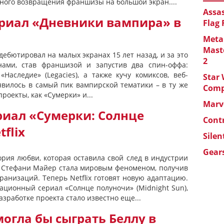
ного возвращения франшизы на большой экран....
Assas
ериал «Дневники вампира» в
Flag
Metal
Maste
ебютировал на малых экранах 15 лет назад, и за это
2
нами, став франшизой и запустив два спин-оффа:
«Наследие» (Legacies), а также кучу комиксов, веб-
Star 
явилось в самый пик вампирской тематики – в ту же
Com
роекты, как «Сумерки» и...
Marve
риал «Сумерки: Солнце
Cont
flix
Silen
Gears
стория любви, которая оставила свой след в индустрии
 Стефани Майер стала мировым феноменом, получив
анизаций. Теперь Netflix готовят новую адаптацию.
ационный сериал «Солнце полуночи» (Midnight Sun),
азработке проекта стало известно еще...
огла бы сыграть Беллу в