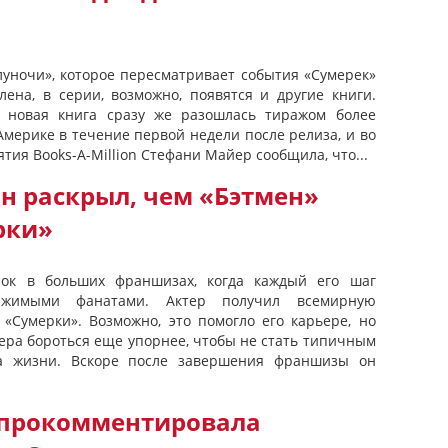
луночи», которое пересматривает события «Сумерек»
лена, в серии, возможно, появятся и другие книги.
 новая книга сразу же разошлась тиражом более
мерике в течение первой недели после релиза, и во
ия Books-A-Million Стефани Майер сообщила, что...
н раскрыл, чем «Бэтмен»
рки»
чок в больших франшизах, когда каждый его шаг
ржимыми фанатами. Актер получил всемирную
 «Сумерки». Возможно, это помогло его карьере, но
тера бороться еще упорнее, чтобы не стать типичным
ца жизни. Вскоре после завершения франшизы он
 прокомментировала