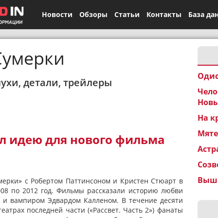
Новости
Обзоры
Статьи
Контакты
База да
Сумерки
Одис
лухи, детали, трейлеры
Чело
Новы
На к
Мят
л идею для нового фильма
Астр
Созв
Вышк
ерки» с Робертом Паттинсоном и Кристен Стюарт в
008 по 2012 год. Фильмы рассказали историю любви
 и вампиром Эдвардом Калленом. В течение десяти
еатрах последней части («Рассвет. Часть 2») фанаты