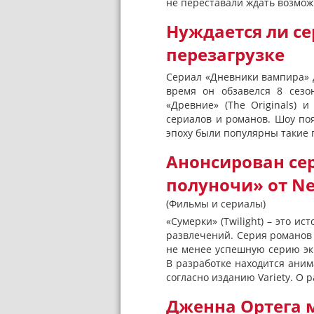
не переставали ждать возмож
Нуждается ли с
перезагрузке
Сериал «Дневники вампира» д
время он обзавелся 8 сезо
«Древние» (The Originals) и 
сериалов и романов. Шоу по
эпоху были популярны такие п
Анонсирован се
полуночи» от Net
(Фильмы и сериалы)
«Сумерки» (Twilight) – это и
развлечений. Серия романов
не менее успешную серию экр
В разработке находится аним
согласно изданию Variety. О р
Дженна Ортега м