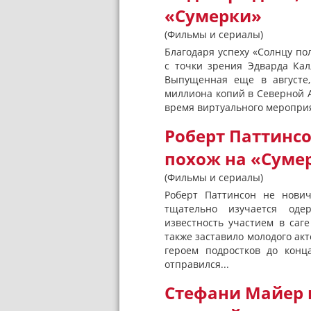
«Сумерки»
(Фильмы и сериалы)
Благодаря успеху «Солнцу по
с точки зрения Эдварда Кал
Выпущенная еще в августе,
миллиона копий в Северной А
время виртуального мероприят
Роберт Паттинсо
похож на «Суме
(Фильмы и сериалы)
Роберт Паттинсон не нови
тщательно изучается оде
известность участием в саге
также заставило молодого ак
героем подростков до кон
отправился...
Стефани Майер