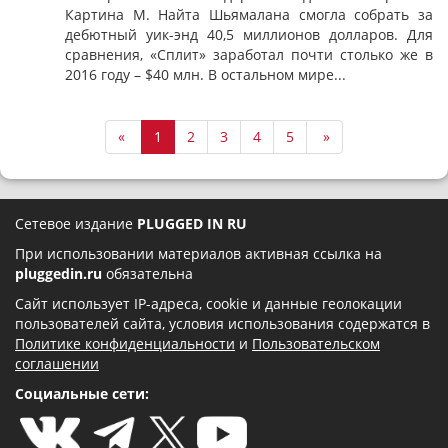
Картина М. Найта Шьямалана смогла собрать за
дебютный уик-энд 40,5 миллионов долларов. Для
сравнения, «Сплит» заработал почти столько же в
2016 году – $40 млн. В остальном мире...
«
1
2
3
4
5
»
Сетевое издание
PLUGGED IN RU
При использовании материалов активная ссылка на
pluggedin.ru
обязательна
Сайт использует IP-адреса, cookie и данные геолокации
пользователей сайта, условия использования содержатся в
Политике конфиденциальности
и
Пользовательском
соглашении
Социальные сети: