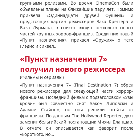
крупными релизами. Во время CinemaCon были
объявлены планы на ближайшие пару лет. Помимо
приквела «Одиннадцати друзей Оушена» и
предстоящих картин режиссеров Зака ​​Креггера и
База Лурмана, в список входят несколько новых
частей крупных хоррор-франшиз. Среди них новый
«Пункт назначения», приквел «Оружия» о тете
Глэдис и сиквел...
«Пункт назначения 7»
получил нового режиссера
(Фильмы и сериалы)
«Пункт назначения 7» (Final Destination 7) обрел
нового режиссера для следующей части хоррор-
франшизы. Последний фильм с подзаголовком «Узы
крови» был совместно снят Заком Липовски и
Адамом Стайном, но они решили отойти от
франшизы. По данным The Hollywood Reporter, дуэт
заменит бельгийский постановщик Михил Бланшар.
В отчете он описывается как фаворит после
«короткого, но...