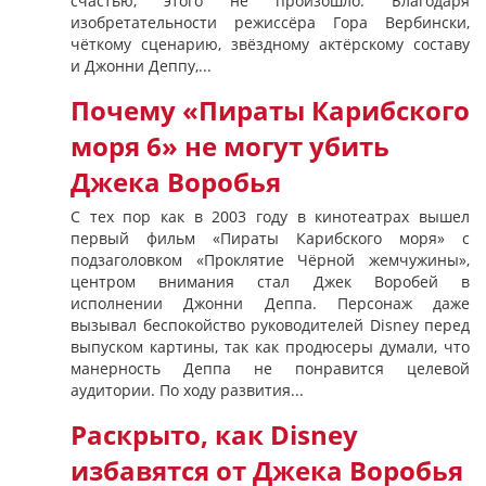
счастью, этого не произошло. Благодаря
изобретательности режиссёра Гора Вербински,
чёткому сценарию, звёздному актёрскому составу
и Джонни Деппу,...
Почему «Пираты Карибского
моря 6» не могут убить
Джека Воробья
С тех пор как в 2003 году в кинотеатрах вышел
первый фильм «Пираты Карибского моря» с
подзаголовком «Проклятие Чёрной жемчужины»,
центром внимания стал Джек Воробей в
исполнении Джонни Деппа. Персонаж даже
вызывал беспокойство руководителей Disney перед
выпуском картины, так как продюсеры думали, что
манерность Деппа не понравится целевой
аудитории. По ходу развития...
Раскрыто, как Disney
избавятся от Джека Воробья