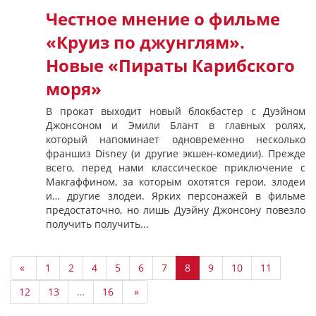
Честное мнение о фильме
«Круиз по джунглям».
Новые «Пираты Карибского
моря»
В прокат выходит новый блокбастер с Дуэйном
Джонсоном и Эмили Блант в главных ролях,
который напоминает одновременно несколько
франшиз Disney (и другие экшен-комедии). Прежде
всего, перед нами классическое приключение с
Макгаффином, за которым охотятся герои, злодеи
и… другие злодеи. Ярких персонажей в фильме
предостаточно, но лишь Дуэйну Джонсону повезло
получить получить...
«
1
2
4
5
6
7
8
9
10
11
12
13
…
16
»