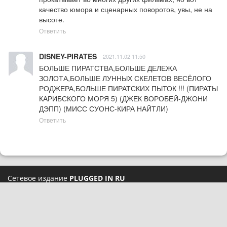
качество юмора и сценарных поворотов, увы, не на 
высоте.
Ответить
DISNEY-PIRATES
2021.11.02 11:50
БОЛЬШЕ ПИРАТСТВА,БОЛЬШЕ ДЕЛЕЖА 
ЗОЛОТА,БОЛЬШЕ ЛУННЫХ СКЕЛЕТОВ ВЕСЁЛОГО 
РОДЖЕРА,БОЛЬШЕ ПИРАТСКИХ ПЫТОК !!! (ПИРАТЫ 
КАРИБСКОГО МОРЯ 5) (ДЖЕК ВОРОБЕЙ-ДЖОНИ 
ДЭПП) (МИСС СУОНС-КИРА НАЙТЛИ)
Ответить
Сетевое издание
PLUGGED IN RU
При использовании материалов активная ссылка на
pluggedin.ru
обязательна
Сайт использует IP-адреса, cookie и данные геолокации