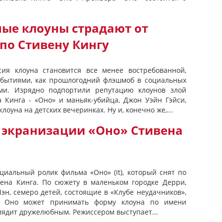
ые клоуны страдают от
по Стивену Кингу
ия клоуна становится все менее востребованной,
обытиями, как прошлогодний флэшмоб в социальных
ми. Изрядно подпортили репутацию клоунов злой
 Кинга - «Оно» и маньяк-убийца, Джон Уэйн Гэйси,
оуна на детских вечеринках. Ну и, конечно же,...
 экранизации «Оно» Стивена
циальный ролик фильма «Оно» (It), который снят по
вена Кинга. По сюжету в маленьком городке Дерри,
эн, семеро детей, состоящие в «Клубе неудачников»,
. Оно может принимать форму клоуна по имени
глядит дружелюбным. Режиссером выступает...