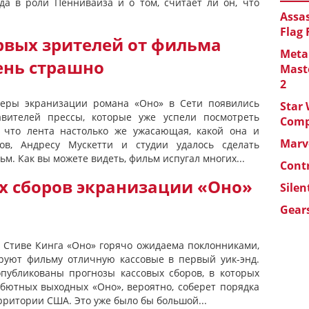
да в роли Пеннивайза и о том, считает ли он, что
Assas
Flag
рвых зрителей от фильма
Metal
чень страшно
Maste
2
ьеры экранизации романа «Оно» в Сети появились
Star 
вителей прессы, которые уже успели посмотреть
Com
, что лента настолько же ужасающая, какой она и
Marve
ов, Андресу Мускетти и студии удалось сделать
м. Как вы можете видеть, фильм испугал многих...
Cont
х сборов экранизации «Оно»
Silen
Gears
 Стиве Кинга «Оно» горячо ожидаема поклонниками,
руют фильму отличную кассовые в первый уик-энд.
публикованы прогнозы кассовых сборов, в которых
ебютных выходных «Оно», вероятно, соберет порядка
рритории США. Это уже было бы большой...