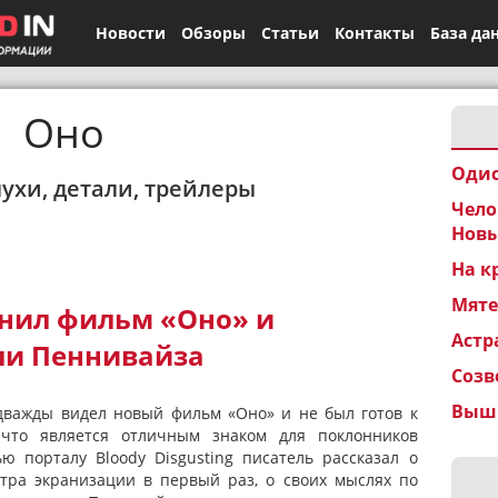
Новости
Обзоры
Статьи
Контакты
База да
Оно
Одис
лухи, детали, трейлеры
Чело
Новы
На к
Мят
енил фильм «Оно» и
Астр
оли Пеннивайза
Созв
Вышк
дважды видел новый фильм «Оно» и не был готов к
 что является отличным знаком для поклонников
ю порталу Bloody Disgusting писатель рассказал о
тра экранизации в первый раз, о своих мыслях по