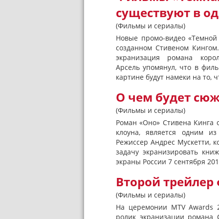
существуют в о
(Фильмы и сериалы)
Новые промо-видео «Темной
созданном Стивеном Кингом
экранизация романа коро
Арсель упомянул, что в филь
картине будут намеки на то, ч
О чем будет сю
(Фильмы и сериалы)
Роман «Оно» Стивена Кинга о
клоуна, является одним и
Режиссер Андрес Мускетти, к
задачу экранизировать книж
экраны России 7 сентября 201
Второй трейлер 
(Фильмы и сериалы)
На церемонии MTV Awards 2
ролик экранизации романа 