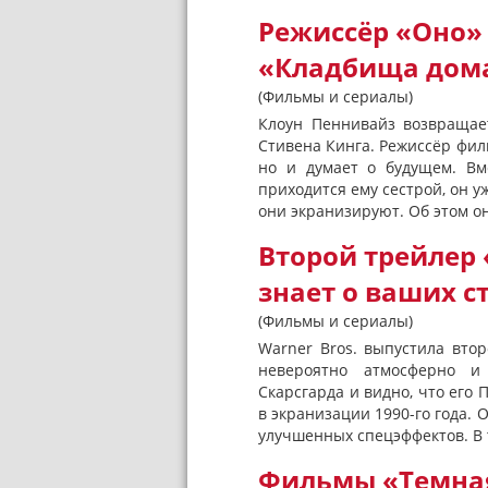
Режиссёр «Оно» 
«Кладбища дом
(Фильмы и сериалы)
Клоун Пеннивайз возвращае
Стивена Кинга. Режиссёр фил
но и думает о будущем. Вм
приходится ему сестрой, он 
они экранизируют. Об этом о
Второй трейлер 
знает о ваших с
(Фильмы и сериалы)
Warner Bros. выпустила втор
невероятно атмосферно и
Скарсгарда и видно, что его 
в экранизации 1990-го года. О
улучшенных спецэффектов. В т
Фильмы «Темная