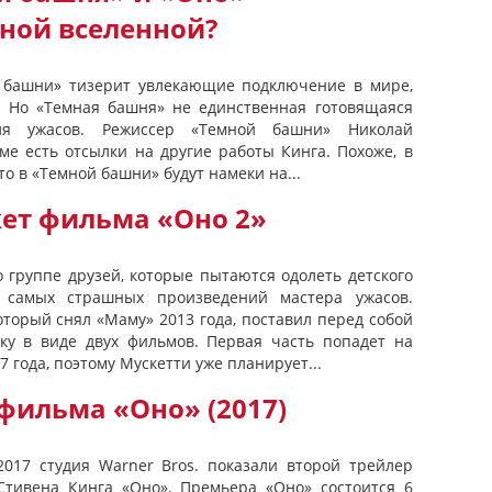
дной вселенной?
 башни» тизерит увлекающие подключение в мире,
. Но «Темная башня» не единственная готовящаяся
ля ужасов. Режиссер «Темной башни» Николай
ме есть отсылки на другие работы Кинга. Похоже, в
то в «Темной башни» будут намеки на...
жет фильма «Оно 2»
 группе друзей, которые пытаются одолеть детского
з самых страшных произведений мастера ужасов.
оторый снял «Маму» 2013 года, поставил перед собой
ку в виде двух фильмов. Первая часть попадет на
7 года, поэтому Мускетти уже планирует...
фильма «Оно» (2017)
017 студия Warner Bros. показали второй трейлер
Стивена Кинга «Оно». Премьера «Оно» состоится 6