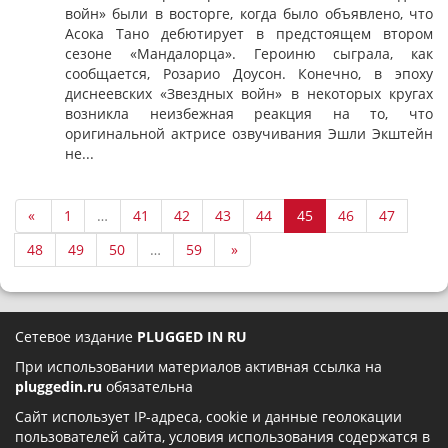
войн» были в восторге, когда было объявлено, что
Асока Тано дебютирует в предстоящем втором
сезоне «Мандалорца». Героиню сыграла, как
сообщается, Розарио Доусон. Конечно, в эпоху
диснеевских «Звездных войн» в некоторых кругах
возникла неизбежная реакция на то, что
оригинальной актрисе озвучивания Эшли Экштейн
не...
«
1
…
41
42
43
44
45
46
47
48
49
50
…
59
»
Сетевое издание
PLUGGED IN RU
При использовании материалов активная ссылка на
pluggedin.ru
обязательна
Сайт использует IP-адреса, cookie и данные геолокации
пользователей сайта, условия использования содержатся в