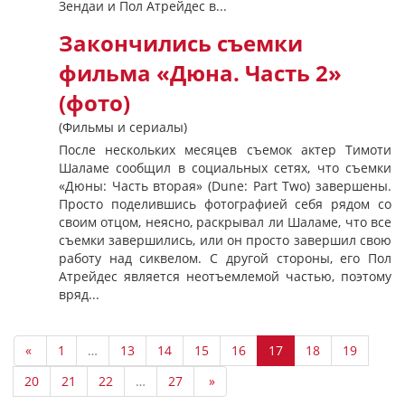
Зендаи и Пол Атрейдес в...
Закончились съемки
фильма «Дюна. Часть 2»
(фото)
(Фильмы и сериалы)
После нескольких месяцев съемок актер Тимоти
Шаламе сообщил в социальных сетях, что съемки
«Дюны: Часть вторая» (Dune: Part Two) завершены.
Просто поделившись фотографией себя рядом со
своим отцом, неясно, раскрывал ли Шаламе, что все
съемки завершились, или он просто завершил свою
работу над сиквелом. С другой стороны, его Пол
Атрейдес является неотъемлемой частью, поэтому
вряд...
«
1
…
13
14
15
16
17
18
19
20
21
22
…
27
»